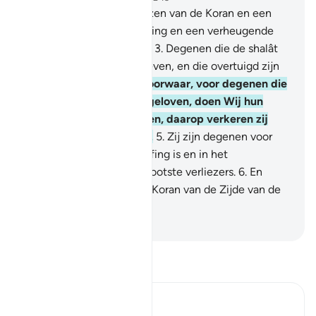
1
.
Tha Sîn. Dit zijn de Verzen van de Koran en een
duidelijk Boek.
2
.
Als Leiding en een verheugende
tijding voor de gelovigen.
3
.
Degenen die de shalât
verrichten en de zakât geven, en die overtuigd zijn
van het Hiernamals.
4
.
Voorwaar, voor degenen die
niet in het Hiernamaals geloven, doen Wij hun
daden schoen toeschijnen, daarop verkeren zij
rusteloos in hun dwaling.
5
.
Zij zijn degenen voor
wie er de slechte bestraffing is en in het
Hiernamaals zijn zij de grootste verliezers.
6
.
En
voorwaar, jij ontvangt de Koran van de Zijde van de
Alwijze, de Alwetende.
-
Sofian S. Siregar
Lees Tafsir
Ibn Kathir (Abridged)