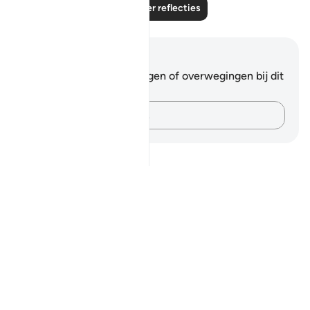
Lees meer reflecties
Notities en reflecties
Je hebt geen aantekeningen of overwegingen bij dit
vers.
Leg je gedachten vast…
Notes
placeholders
close