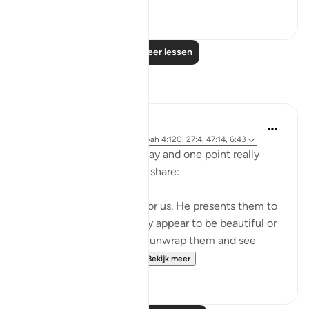
1
0
Lees meer lessen
Reflecties
A Siddiqui
5 jaar geleden
·
Verwijzen naar
ayah 4:120, 27:4, 47:14, 6:43
I listened to a lecture today and one point really
stood out, so I wanted to share:
Shaytan gift-wraps sins for us. He presents them to
us in such a way that they appear to be beautiful or
good. But it is upon us to unwrap them and see
them for what they tr...
Bekijk meer
39
12