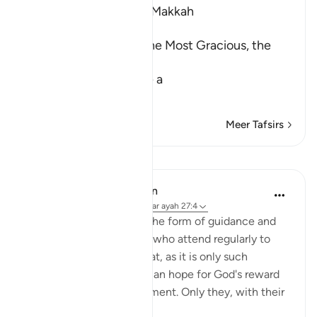
Which was revealed in Makkah
بِسْمِ اللَّهِ الرَّحْمَـنِ الرَّحِيمِ
In the Name of Allah, the Most Gracious, the
Most Merciful.
The Qur'an is Guidance a
…
Lees meer
Meer Tafsirs
Lessen
In the Shade of the Quran
31 weken geleden
·
Verwijzen naar
ayah 27:4
The believers' reward in the form of guidance and
joyful tidings is for those who attend regularly to
prayers and pay their zakat, as it is only such
obedient believers who can hope for God's reward
yet still dread His punishment. Only they, with their
hearts ...
Bekijk meer