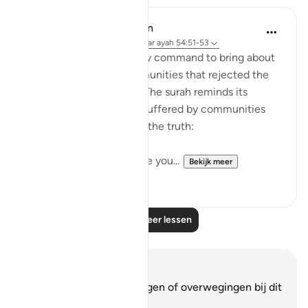
In the Shade of the Quran
31 weken geleden
·
Verwijzen naar
ayah 54:51-53
It was always a once-only command to bring about
the terrible fate of communities that rejected the
truth of God's message. The surah reminds its
addressees of the fates suffered by communities
who, like them, rejected the truth:
"We destroyed people like you...
Bekijk meer
0
0
Lees meer lessen
Notities en reflecties
Je hebt geen aantekeningen of overwegingen bij dit
vers.