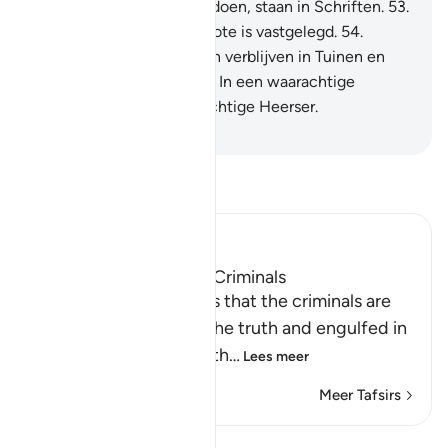
52
.
En alle dingen die zij doen, staan in Schriften.
53
.
En al het kleine en het grote is vastgelegd.
54
.
Voorwaar, de Moettaqôen verblijven in Tuinen en
rivieren (het Paradijs).
55
.
In een waarachtige
verblijfplaats, bij een machtige Heerser.
-
Sofian S. Siregar
Lees Tafsir
Ibn Kathir (Abridged)
The Destination of the Criminals
Allah the Exalted states that the criminals are
misguided away from the truth and engulfed in
confusion, because of th
…
Lees meer
Meer Tafsirs
Lessen