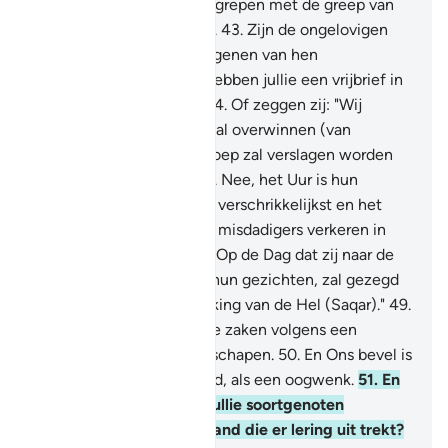
van Ons, waarop Wij hen grepen met de greep van
een machtige geweldige.
43
.
Zijn de ongelovigen
onder jullie beter dan diegenen van hen
(bovengenoemden), of hebben jullie een vrijbrief in
de vroegere Schriften?
44
.
Of zeggen zij: "Wij
vormen één (groep) die zal overwinnen (van
Moehammad)."
45
.
De groep zal verslagen worden
en zij zullen vluchten.
46
.
Nee, het Uur is hun
belofte, en het Uur is het verschrikkelijkst en het
bitterst.
47
.
Voorwaar, de misdadigers verkeren in
dwaling en in de Hel.
48
.
Op de Dag dat zij naar de
Hel gesleept worden op hun gezichten, zal gezegd
worden: "Proeft de aanraking van de Hel (Saqar)."
49
.
Voorwaar, Wij hebben alle zaken volgens een
bepaalde maatgeving geschapen.
50
.
En Ons bevel is
niets meer dan één Woord, als een oogwenk.
51
.
En
voorzeker, Wij hebben jullie soortgenoten
vernietigd, is er dan iemand die er lering uit trekt?