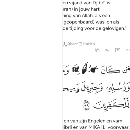
Zeg (O Moehammad): "Wie een vijand van Djibrîl is:
voorwar, hij heeft hem (de Koran) in jouw hart
neergezonden, met toestemming van Allah, als een
bevestiging can wat er vóór (geopenbaard) was, en als
Leiding en als een verheugende tijding voor de gelovigen."
Tafseers
Lessen
Reflecties
Qiraat
Hadith
2:98
ﲍ
ﲎ
ﲏ
ﲐ
ﲑ
ن كان عدوا لله وملايكته ورسله وجبريل وميكال فان الله عدو للكافرين 
َن كَانَ عَدُوًّۭا لِّلَّهِ وَمَلَـٰٓئِكَتِهِۦ وَرُسُلِهِۦ وَجِبْرِيلَ وَمِيكَىٰلَ فَإِنَّ ٱللَّهَ عَد
ﲒ
ﲓ
ﲔ
ﲕ
ﲖ
ﲗ
ﲘ
ﲙ
En wie een vijand van allah is en van zijn Engelen en vam
zijn boodschappers en van djibril en van MIKA IL: voorwaar,