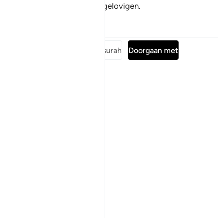
Allah is een vijand van de ongelovigen.
Tafseers
Lessen
Reflecties
Lees de volledige surah
Doorgaan met