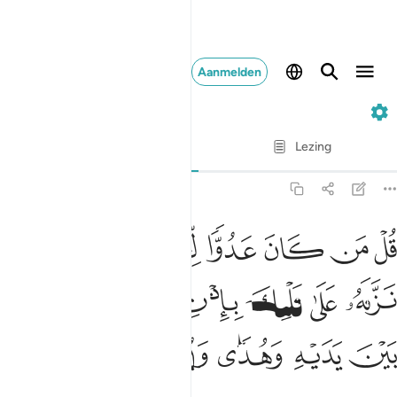
Aanmelden
2. Al-Baqarah
Vers voor vers
Lezing
Vertaling
: Sofian S. Siregar
2:97
ﱺ
ﱻ
ﱼ
ﱽ
ﱾ
ﱿ
ل من كان عدوا لجبريل فانه نزله على قلبك باذن الله مصدقا لما بين ي
ُلْ مَن كَانَ عَدُوًّۭا لِّجِبْرِيلَ فَإِنَّهُۥ نَزَّلَهُۥ عَلَىٰ قَلْبِكَ بِإِذْنِ ٱللَّهِ مُصَدِّقًۭ
ﲀ
ﲁ
ﲂ
ﲃ
ﲄ
ﲅ
ﲆ
ﲇ
ﲈ
ﲉ
ﲊ
ﲋ
ﲌ