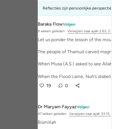
Portu
Reflecties zijn persoonlijke perspectieven, dez
русск
Baraka Flow
Volgen
Shqip
9 weken geleden
·
Verwijzen naar
ayah 2:63, 2:74
ภาษา
Let us ponder the lesson of the mountains.
Türkç
The people of Thamud carved magnificent hom
اردو
When Musa (A.S.) asked to see Allah, he was 
简体
When the Flood came, Nuh’s disbelieving son 
Melay
19
0
Españ
Dr Maryam Fayyaz
Volgen
Kiswah
47 weken geleden
·
Verwijzen naar
ayah 33:15, 7:172, 2:63, 
Tiếng 
Bismillah