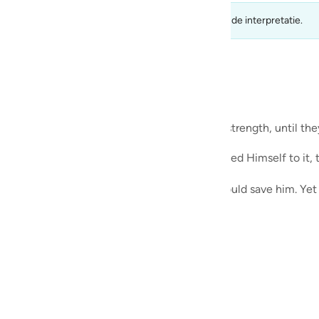
guês
e kunnen niet worden aangenomen als maatstaf voor de interpretatie.
ий
ไทย
e
es into mountains, feeling secure in their strength, until the
told to look at a mountain. When Allah revealed Himself to it,
中文
sought refuge on a mountain, believing it could save him. Yet 
u
ol
ili
33:7, 2:83, 5:13, 33:72, 2:65, 9:111, 17:34, 4:21
Việt