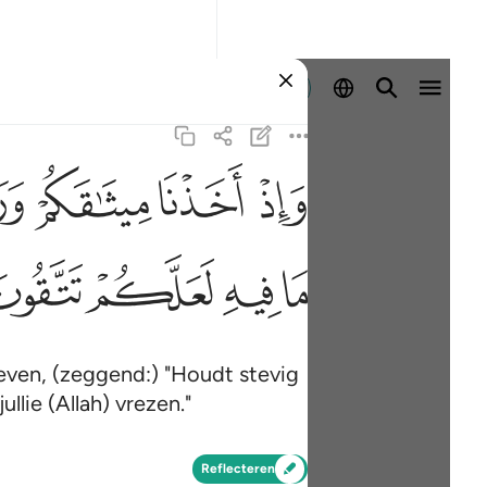
Aanmelden
ﱚ
ﱛ
ﱜ
ﱝ
ﱥ
ﱦ
ﱧ
ﱨ
ieven, (zeggend:) "Houdt stevig
llie (Allah) vrezen."
Reflecteren