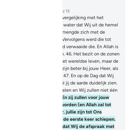
Lees in context
Hoofdstuk 18, Pagina 299, Juz 15
45
.
En maak voor hen de vergelijking met het
wereldse leven: het is als water dat Wij uit de hemel
deden neerdalen; het vermengde zich met de
beplanting van de aarde. Vervolgens werd die tot
droge stoppels en de wind verwaaide die. En Allah is
Almachtig over alle zaken.
46
.
Het bezit on de zonen
zijn de versieringen van het wereldse leven, maar de
goede blijvende (daden) zijn beter bij jouw Heer, als
beloning en betere hoop.
47
.
En op de Dag dat Wij
de bergen verplaatsen, zal jij de aarde duidelijk zien.
En Wij zullen hen verzamelen en Wij zullen niet één
van hen achterlaten.
48
.
En zij zullen voor jouw
Heer in rijen opgesteld worden (en Allah zal tot
hen zeggen). "Voorzeker, jullie zijn tot Ons
gekomen zoals Wij jullie de eerste keer schiepen.
Jullie vermoedden zelfs dat Wij de afspraak met