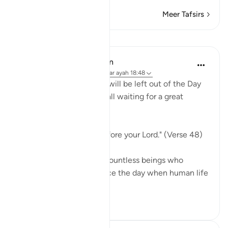
Meer Tafsirs
Lessen
In the Shade of the Quran
31 weken geleden
·
Verwijzen naar
ayah 18:48
Indeed, not a single soul will be left out of the Day
of Judgement. They are all waiting for a great
moment:
"They will be lined up before your Lord." (Verse 48)
Every single one, those countless beings who
walked on earth ever since the day when human life
...
Bekijk meer
0
0