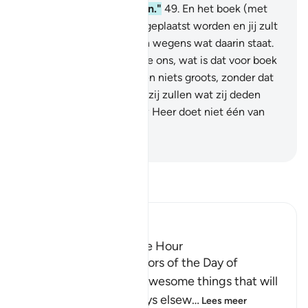
jullie nooit zouden maken."
49
.
En het boek (met
hun daden) zal voor hen geplaatst worden en jij zult
de zondaren in angst zien wegens wat daarin staat.
En zij zullen zeggen: "Wee ons, wat is dat voor boek
dat niets kleins weglaat en niets groots, zonder dat
berekend te hebben!" En zij zullen wat zij deden
vóór zich vinden. En jouw Heer doet niet één van
hen onrecht aan.
-
Sofian S. Siregar
Lees Tafsir
Ibn Kathir (Abridged)
The Major Terrors of the Hour
Allah tells us of the terrors of the Day of
Resurrection, and the awesome things that will
come to pass, as He says elsew
…
Lees meer