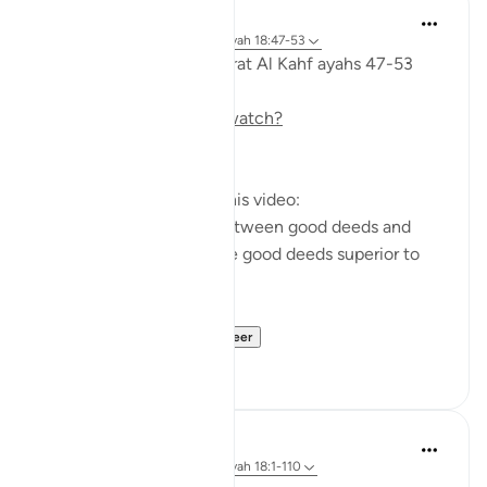
Fadel Soliman
6 jaar geleden
·
Verwijzen naar
ayah 18:47-53
Taddabor (pondering) Surat Al Kahf ayahs 47-53
https://m.youtube.com/watch?
v=e2SDWlXln9Y&t=34s
Questions answered in this video:
-What is the similarity between good deeds and
children? In what way are good deeds superior to
having children?
-Why does the ...
Bekijk meer
7
1
Salah Soltan
8 jaar geleden
·
Verwijzen naar
ayah 18:1-110