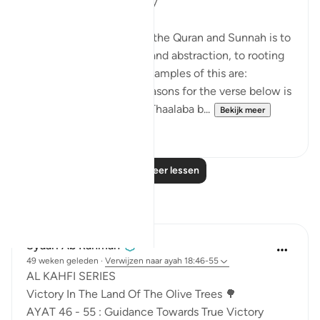
Applicable Research Only
The general approach of the Quran and Sunnah is to
move away from theory and abstraction, to rooting
and application. Some examples of this are:
1. One of the reported reasons for the verse below is
that Maaz bin Jabal and Thaalaba b...
Bekijk meer
9
2
Lees meer lessen
Reflecties
Syaari Ab Rahman
49 weken geleden
·
Verwijzen naar
ayah 18:46-55
AL KAHFI SERIES
Victory In The Land Of The Olive Trees 🌳
AYAT 46 - 55 : Guidance Towards True Victory