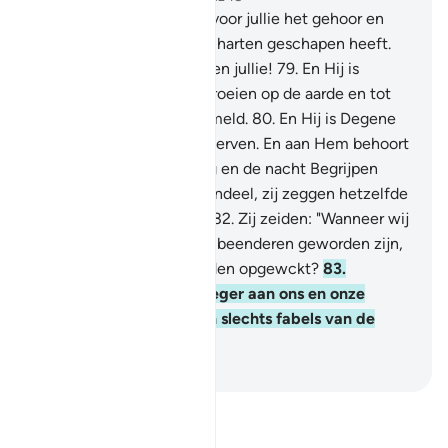
78
.
En Hij is Degene Die voor jullie het gehoor en
gezichtsvermogen en de harten geschapen heeft.
Weinig dankbaarheid tonen jullie!
79
.
En Hij is
Degene Die juuie deed groeien op de aarde en tot
Hem worden jullie verzameld.
80
.
En Hij is Degene
Die doet leven en doet sterven. En aan Hem behoort
het afwissden van de dag en de nacht Begrijpen
jullie dan niet?
81
.
Integendeel, zij zeggen hetzelfde
als de vroegeren zeiden.
82
.
Zij zeiden: "Wanneer wij
dood zijn en tot aarde en beenderen geworden zijn,
zullen wij dan zeker worden opgewckt?
83
.
Voorzeker, dit werd vroeger aan ons en onze
vaderen beloofd: dit zijn slechts fabels van de
vroegeren."
-
Sofian S. Siregar
Lees Tafsir