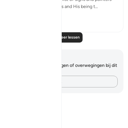
confirming God's oneness and His being t...
Bekijk meer
0
0
Lees meer lessen
Notities en reflecties
Je hebt geen aantekeningen of overwegingen bij dit
vers.
Leg je gedachten vast…