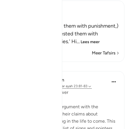
Ibn Kathir (Abridged)
وَلَقَدْ أَخَذْنَـهُمْ بِالْعَذَابِ
(And indeed We seized them with punishment,)
means, `We tried and tested them with
difficulties and calamities.' Hi
…
Lees meer
Meer Tafsirs
Lessen
In the Shade of the Quran
31 weken geleden
·
Verwijzen naar
ayah 23:81-83
Questions with One Answer
The surah now stops its argument with the
unbelievers, and reports their claims about
resurrection and reckoning in the life to come. This
discussion follows a long list of signs and pointers