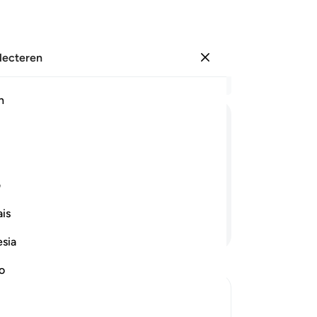
electeren
Aanmelden
Le
h
Hoo
45
ﱠ
ﱡ
ﱢ
ﱣ
ﱤ
ﱥ
me
Fi
ôen met Onze Tekenen en een duidelijk
ho
ف
zi
is
wij
Lees verder
Da
esia
tot
Mô
no
zij
Ma