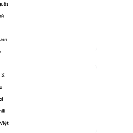
`awn
hu
guês
 him, and his brother Harun to Fir`awn
be
itive proof, but Fir`awn and his people
ий
-
So
heir commands because they were hum
…
No
ไทย
Je
Meer Tafsirs
ver
e
中文
hen told in a very brief account which fits
u
ol
, with Our signs and with clear authority,
ili
Việt