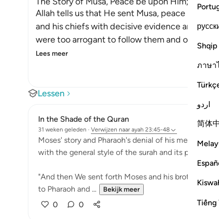
The Story of Musa, Peace be upon Him; and Fir
Portu
Allah tells us that He sent Musa, peace be upon
and his chiefs with decisive evidence and defin
русск
were too arrogant to follow them and obey t
Shqip
Lees meer
ภาษา
Türkç
Lessen
اردو
In the Shade of the Quran
简体
31 weken geleden
·
Verwijzen naar
ayah 23:45-48
Moses' story and Pharaoh's denial of his message is t
Melay
with the general style of the surah and its purpose:
Españ
"And then We sent forth Moses and his brother Aaron
Kiswah
to Pharaoh and ...
Bekijk meer
Tiếng 
0
0