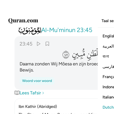
Taal s
023
ثم ارسلنا موسى واخاه هارون باياتنا وسلطان 
Al-Mu'minun
23:45
Englis
23:45
العربية
ﱦ
ﱧ
ﱨ
বাংলা
Daarna zonden Wij Môesa en zijn broeder Hâr
ارسی
Bewijs.
França
Woord voor woord
Indon
Lees Tafsir
Italia
Ibn Kathir (Abridged)
Dutch