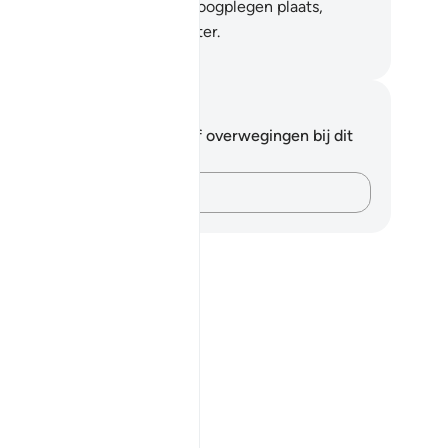
n een onderkomen op een hoogplegen plaats,
woonbaar met stromend water.
fian S. Siregar
tities en reflecties
 hebt geen aantekeningen of overwegingen bij dit
s.
Leg je gedachten vast…