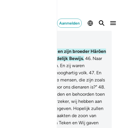
Aanmelden
es in context
fdstuk 23, Pagina 345, Juz 18
.
Daarna zonden Wij Môesa en zijn broeder Hârôen
t Onze Tekenen en een duidelijk Bewijs.
46
.
Naar
r`aun en zijn vooraanstaanden. En zij waren
ogmoedig en zij waren een hooghartig volk.
47
.
En
j zeiden: "Zouden wij die twee mensen, die zijn zoals
, geloven, terwijl hun volk voor ons dienaren is?"
48
.
arom loochenden zij hen beiden en behoorden toen
 de vernietigden.
49
.
En voorzeker, wij hebben aan
esa de Schrift (de Taurât) gegeven. Hopelijk zullen
 Leiding volgen.
50
.
En Wij maakten de zoon van
ryam en zijn moeder tot een Teken en Wij gaven