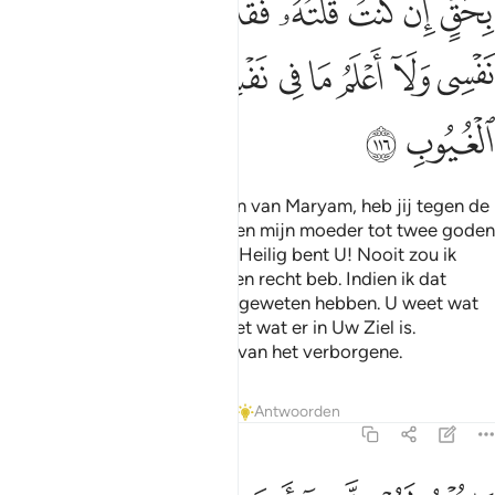
ﲆﲇ
ﲈ
ﲉ
ﲊ
ﲋ
ﲌﲍ
ﲎ
ﲏ
ﲐ
ﲑ
ﲒ
ﲓ
ﲔ
ﲕ
ﲖﲗ
ﲘ
ﲙ
ﲚ
ﲛ
ﲜ
En toen zei Allah: "O 'Isa, zoon van Maryam, heb jij tegen de
mensen gezegd: "Neemt mij en mijn moeder tot twee goden
naast Allah?" En hij (Isa) zei: "Heilig bent U! Nooit zou ik
kunnen zeggen waarop ik geen recht beb. Indien ik dat
gezegd had, zou U dat zeker geweten hebben. U weet wat
er in mijn ziel is, en ik weet niet wat er in Uw Ziel is.
Voorwaar, U bent de Kenner van het verborgene.
Tafseers
Lessen
Reflecties
Antwoorden
5:117
ا قلت لهم الا ما امرتني به ان اعبدوا الله ربي وربكم وكنت عليهم شه