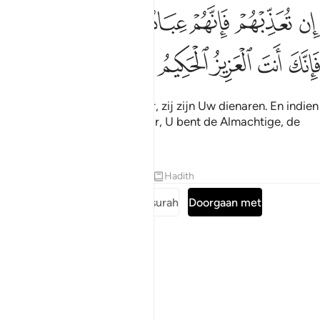
ﲾ
ﲿ
ﳀ
ﳁﳂ
ﳃ
ﳄ
ن تعذبهم فانهم عبادك وان تغفر لهم فانك انت العزيز الحكيم ١١٨
ﳅ
ِن تُعَذِّبْهُمْ فَإِنَّهُمْ عِبَادُكَ ۖ وَإِن تَغْفِرْ لَهُمْ فَإِنَّكَ أَنتَ ٱلْعَزِيزُ ٱ
ﳆ
ﳇ
ﳈ
ﳉ
ﳊ
Indien U hen straft: voorwaar, zij zijn Uw dienaren. En indien
U hen vergeeft: dan voorwaar, U bent de Almachtige, de
Alwijze."
Tafseers
Lessen
Reflecties
Hadith
Lees de volledige surah
Doorgaan met