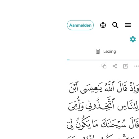
Aanmelden
5. Al-Ma'idah
Vers voor vers
Lezing
Vertaling
: Sofian S. Siregar
5:116
ﱬ
ﱭ
ﱮ
ﱯ
ﱰ
ﱱ
ﱲ
ﱳ
اذ قال الله يا عيسى ابن مريم اانت قلت للناس اتخذوني وامي الاهين 
َإِذْ قَالَ ٱللَّهُ يَـٰعِيسَى ٱبْنَ مَرْيَمَ ءَأَنتَ قُلْتَ لِلنَّاسِ ٱتَّخِذُونِى وَأ
ﱴ
ﱵ
ﱶ
ﱷ
ﱸ
ﱹ
ﱺﱻ
ﱼ
ﱽ
ﱾ
ﱿ
ﲀ
ﲁ
ﲂ
ﲃ
ﲄ
ﲅ