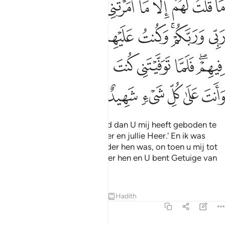
ﲝ
ﲞ
ﲟ
ﲠ
ﲡ
ﲢ
ﲣ
ﲤ
ﲥ
ﲦ
َا قُلْتُ لَهُمْ إِلَّا مَآ أَمَرْتَنِى بِهِۦٓ أَنِ ٱعْبُدُوا۟ ٱللَّهَ رَبِّى وَرَبَّكُمْ ۚ وَكُنتُ
ﲧ
ﲨﲩ
ﲪ
ﲫ
ﲬ
ﲭ
ﲮ
ﲯﲰ
ﲱ
ﲲ
ﲳ
ﲴ
ﲵ
ﲶﲷ
ﲸ
ﲹ
ﲺ
ﲻ
ﲼ
ﲽ
Ik heb hen niet anders gezegd dan U mij heeft geboden te
zeggen: 'Dient Allah, mijn Heer en jullie Heer.' En ik was
getuige van hen zolang ik onder hen was, on toen u mij tot
U opnam was U de Waker over hen en U bent Getuige van
alle zaken.
Tafseers
Lessen
Reflecties
Hadith
5:118