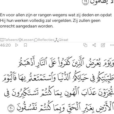
ﲿ
ﳀ
ﳁ
En voor allen zijn er rangen wegens wat zij deden en opdat
Hij hun werken volledig zal vergelden. Zij zullen geen
onrecht aangedaan worden.
Tafseers
Lessen
Reflecties
Qiraat
46:20
ﳂ
ﳃ
ﳄ
ﳅ
ﳆ
ﳇ
ﳈ
يوم يعرض الذين كفروا على النار اذهبتم طيباتكم في حياتكم الدنيا واس
َيَوْمَ يُعْرَضُ ٱلَّذِينَ كَفَرُوا۟ عَلَى ٱلنَّارِ أَذْهَبْتُمْ طَيِّبَـٰتِكُمْ فِى حَيَاتِكُمُ ٱلدُّنْ
ﳉ
ﳊ
ﳋ
ﳌ
ﳍ
ﳎ
ﳏ
ﳐ
ﳑ
ﳒ
ﳓ
ﳔ
ﳕ
ﳖ
ﳗ
ﳘ
ﳙ
ﳚ
ﳛ
ﳜ
ﳝ