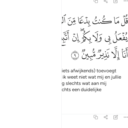
46:9
ﱸ
ﱹ
ﱺ
ﱻ
ﱼ
ﱽ
ﱾ
ﱿ
ﲀ
ل ما كنت بدعا من الرسل وما ادري ما يفعل بي ولا بكم ان اتبع الا ما يوحى
ُلْ مَا كُنتُ بِدْعًۭا مِّنَ ٱلرُّسُلِ وَمَآ أَدْرِى مَا يُفْعَلُ بِى وَلَا بِكُمْ ۖ إِنْ أَتَّبِعُ إِلّ
ﲁ
ﲂ
ﲃ
ﲄﲅ
ﲆ
ﲇ
ﲈ
ﲉ
ﲊ
ﲋ
ﲌ
ﲍ
ﲎ
ﲏ
ﲐ
ﲑ
Zeg: "Ik ben niet iemand die (iets afwijkends) toevoegt
onder de Boodschappers. En ik weet niet wat mij en jullie
zal worden aangedaan. Ik volg slechts wat aan mij
geopenbaard is. En ik ben slechts een duidelijke
waarschuwer."
Tafseers
Lessen
Reflecties
46:10