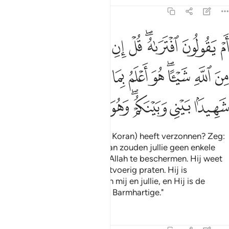
Tafseers
Lessen
Reflecties
46:8
ﱚ
ﱛ
ﱜﱝ
ﱞ
ﱟ
ﱠ
ﱡ
ﱢ
ﱣ
م يقولون افتراه قل ان افتريته فلا تملكون لي من الله شييا هو اعلم بم
َمْ يَقُولُونَ ٱفْتَرَىٰهُ ۖ قُلْ إِنِ ٱفْتَرَيْتُهُۥ فَلَا تَمْلِكُونَ لِى مِنَ ٱللَّه
ﱤ
ﱥ
ﱦﱧ
ﱨ
ﱩ
ﱪ
ﱫ
ﱬﱭ
ﱮ
ﱯ
ﱰ
ﱱ
ﱲﱳ
ﱴ
ﱵ
ﱶ
ﱷ
Of zeggen zij dat hij hem (de Koran) heeft verzonnen? Zeg:
"Als ik hem had verzonnen, dan zouden jullie geen enkele
macht hebben om mij tegen Allah te beschermen. Hij weet
het best waarover jullie zo uitvoerig praten. Hij is
voldoende als Getuige tussen mij en jullie, en Hij is de
Vergevensgezinde, de Meest Barmhartige."
Tafseers
Lessen
Reflecties