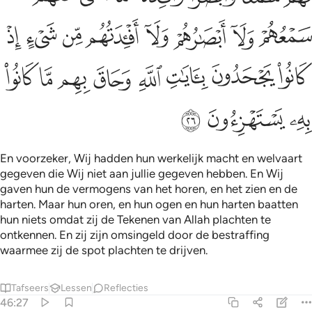
ﲪ
ﲫ
ﲬ
ﲭ
ﲮ
ﲯ
ﲰ
ﲱ
ﲲ
ﲳ
ﲴ
ﲵ
ﲶ
ﲷ
ﲸ
ﲹ
ﲺ
ﲻ
ﲼ
En voorzeker, Wij hadden hun werkelijk macht en welvaart
gegeven die Wij niet aan jullie gegeven hebben. En Wij
gaven hun de vermogens van het horen, en het zien en de
harten. Maar hun oren, en hun ogen en hun harten baatten
hun niets omdat zij de Tekenen van Allah plachten te
ontkennen. En zij zijn omsingeld door de bestraffing
waarmee zij de spot plachten te drijven.
Tafseers
Lessen
Reflecties
46:27