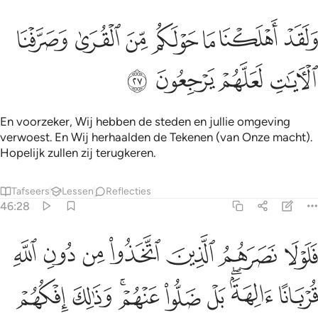
ﲽ
ﲾ
ﲿ
ﳀ
ﳁ
ﳂ
لقد اهلكنا ما حولكم من القرى وصرفنا الايات لعلهم يرجعون ٢٧
ﳃ
َلَقَدْ أَهْلَكْنَا مَا حَوْلَكُم مِّنَ ٱلْقُرَىٰ وَصَرَّفْنَا ٱلْـَٔايَـٰتِ لَعَلَّهُمْ يَرْجِعُونَ ٢٧
ﳄ
ﳅ
ﳆ
ﳇ
En voorzeker, Wij hebben de steden en jullie omgeving
verwoest. En Wij herhaalden de Tekenen (van Onze macht).
Hopelijk zullen zij terugkeren.
Tafseers
Lessen
Reflecties
46:28
ﳈ
ﳉ
ﳊ
ﳋ
ﳌ
ﳍ
ﳎ
لولا نصرهم الذين اتخذوا من دون الله قربانا الهة بل ضلوا عنهم وذالك اف
َلَوْلَا نَصَرَهُمُ ٱلَّذِينَ ٱتَّخَذُوا۟ مِن دُونِ ٱللَّهِ قُرْبَانًا ءَالِهَةًۢ ۖ بَلْ ضَلُّوا۟ عَ
ﳏ
ﳐﳑ
ﳒ
ﳓ
ﳔﳕ
ﳖ
ﳗ