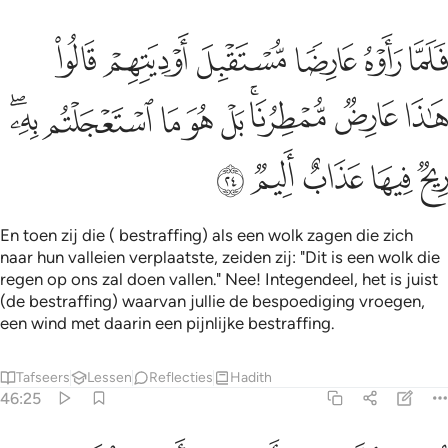
ﱷ
ﱸ
ﱹ
ﱺ
ﱻ
ﱼ
لما راوه عارضا مستقبل اوديتهم قالوا هاذا عارض ممطرنا بل هو ما استعج
َلَمَّا رَأَوْهُ عَارِضًۭا مُّسْتَقْبِلَ أَوْدِيَتِهِمْ قَالُوا۟ هَـٰذَا عَارِضٌۭ مُّمْطِرُنَا ۚ ب
ﱽ
ﱾ
ﱿﲀ
ﲁ
ﲂ
ﲃ
ﲄ
ﲅﲆ
ﲇ
ﲈ
ﲉ
ﲊ
ﲋ
En toen zij die ( bestraffing) als een wolk zagen die zich
naar hun valleien verplaatste, zeiden zij: "Dit is een wolk die
regen op ons zal doen vallen." Nee! Integendeel, het is juist
(de bestraffing) waarvan jullie de bespoediging vroegen,
een wind met daarin een pijnlijke bestraffing.
Tafseers
Lessen
Reflecties
Hadith
46:25
دمر كل شيء بامر ربها فاصبحوا لا يرى الا مساكنهم كذالك نجزي القوم 