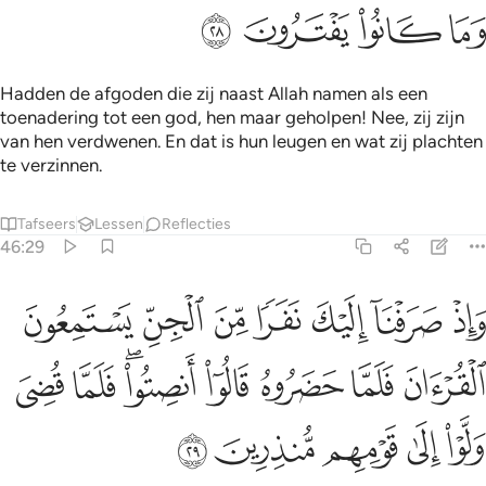
ﳘ
ﳙ
ﳚ
ﳛ
Hadden de afgoden die zij naast Allah namen als een
toenadering tot een god, hen maar geholpen! Nee, zij zijn
van hen verdwenen. En dat is hun leugen en wat zij plachten
te verzinnen.
Tafseers
Lessen
Reflecties
46:29
ﱁ
ﱂ
ﱃ
ﱄ
ﱅ
ﱆ
ﱇ
اذ صرفنا اليك نفرا من الجن يستمعون القران فلما حضروه قالوا انصتوا
َإِذْ صَرَفْنَآ إِلَيْكَ نَفَرًۭا مِّنَ ٱلْجِنِّ يَسْتَمِعُونَ ٱلْقُرْءَانَ فَلَمَّا حَضَرُوهُ قَالُ
ﱈ
ﱉ
ﱊ
ﱋ
ﱌﱍ
ﱎ
ﱏ
ﱐ
ﱑ
ﱒ
ﱓ
ﱔ