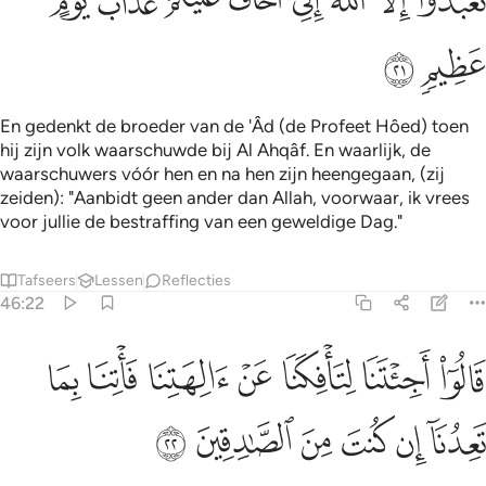
ﱒ
ﱓ
ﱔ
ﱕ
ﱖ
ﱗ
ﱘ
ﱙ
ﱚ
ﱛ
En gedenkt de broeder van de 'Âd (de Profeet Hôed) toen
hij zijn volk waarschuwde bij Al Ahqâf. En waarlijk, de
waarschuwers vóór hen en na hen zijn heengegaan, (zij
zeiden): "Aanbidt geen ander dan Allah, voorwaar, ik vrees
voor jullie de bestraffing van een geweldige Dag."
Tafseers
Lessen
Reflecties
46:22
ﱜ
ﱝ
ﱞ
ﱟ
ﱠ
ﱡ
الوا اجيتنا لتافكنا عن الهتنا فاتنا بما تعدنا ان كنت من الصادقين ٢٢
ﱢ
َالُوٓا۟ أَجِئْتَنَا لِتَأْفِكَنَا عَنْ ءَالِهَتِنَا فَأْتِنَا بِمَا تَعِدُنَآ إِن
ﱣ
ﱤ
ﱥ
ﱦ
ﱧ
ﱨ