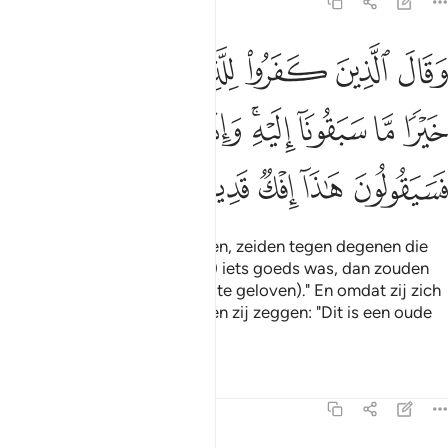
46:11
ﲬ
ﲭ
ﲮ
ﲯ
ﲰ
ﲱ
ﲲ
قال الذين كفروا للذين امنوا لو كان خيرا ما سبقونا اليه واذ لم يهتدوا ب
َقَالَ ٱلَّذِينَ كَفَرُوا۟ لِلَّذِينَ ءَامَنُوا۟ لَوْ كَانَ خَيْرًۭا مَّا سَبَقُونَآ إِلَيْهِ ۚ وَإ
ﲳ
ﲴ
ﲵ
ﲶﲷ
ﲸ
ﲹ
ﲺ
ﲻ
ﲼ
ﲽ
ﲾ
ﲿ
ﳀ
En degenen die niet geloofden, zeiden tegen degenen die
geloofden: "Als hij (de Koran) iets goeds was, dan zouden
zij ons niet voorgaan daarin (te geloven)." En omdat zij zich
er niet door laten leiden, zullen zij zeggen: "Dit is een oude
leugen."
Tafseers
Lessen
Reflecties
46:12