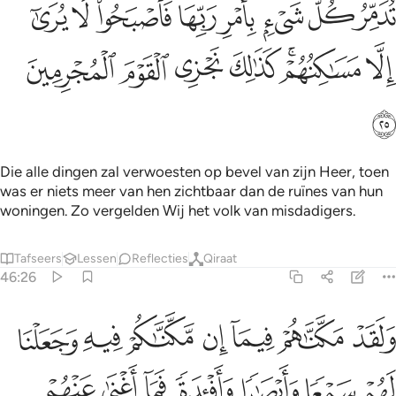
ﲌ
ﲍ
ﲎ
ﲏ
ﲐ
ﲑ
ﲒ
ﲓ
ُدَمِّرُ كُلَّ شَىْءٍۭ بِأَمْرِ رَبِّهَا فَأَصْبَحُوا۟ لَا يُرَىٰٓ إِلَّا مَسَـٰكِنُهُمْ ۚ كَذ
ﲔ
ﲕﲖ
ﲗ
ﲘ
ﲙ
ﲚ
ﲛ
Die alle dingen zal verwoesten op bevel van zijn Heer, toen
was er niets meer van hen zichtbaar dan de ruïnes van hun
woningen. Zo vergelden Wij het volk van misdadigers.
Tafseers
Lessen
Reflecties
Qiraat
46:26
ﲜ
ﲝ
ﲞ
ﲟ
ﲠ
ﲡ
ﲢ
لقد مكناهم فيما ان مكناكم فيه وجعلنا لهم سمعا وابصارا وافيدة فما اغ
َلَقَدْ مَكَّنَّـٰهُمْ فِيمَآ إِن مَّكَّنَّـٰكُمْ فِيهِ وَجَعَلْنَا لَهُمْ سَمْعًۭا وَأَبْصَـٰرًۭا وَأَفْـِٔدَةًۭ فَم
ﲣ
ﲤ
ﲥ
ﲦ
ﲧ
ﲨ
ﲩ