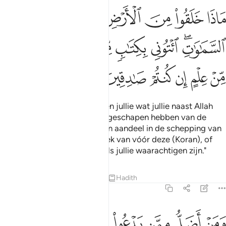
ﲣ
ﲤ
ﲥ
ﲦ
ﲧ
ﲨ
ﲩ
ﲪ
ﲫﲬ
ﲭ
ﲮ
ﲯ
ﲰ
ﲱ
ﲲ
ﲳ
ﲴ
ﲵ
ﲶ
ﲷ
ﲸ
ﲹ
Zeg (O Moehammad): "Wisten jullie wat jullie naast Allah
aanriepen? Toont mij wat zij geschapen hebben van de
aarde, of hebben zij soms een aandeel in de schepping van
de aarde? Brengt mij een boek van vóór deze (Koran), of
een overblijfsel van kennis, als jullie waarachtigen zijn."
Tafseers
Lessen
Reflecties
Hadith
46:5
ﲺ
ﲻ
ﲼ
ﲽ
ﲾ
ﲿ
ﳀ
ﳁ
من اضل ممن يدعو من دون الله من لا يستجيب له الى يوم القيامة وهم
َمَنْ أَضَلُّ مِمَّن يَدْعُوا۟ مِن دُونِ ٱللَّهِ مَن لَّا يَسْتَجِيبُ لَهُۥٓ إِلَىٰ يَوْمِ ٱلْقِيَـٰمَةِ 