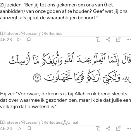
Zij zeiden: "Ben jij tot ons gekomen om ons van (het
aanbidden) van onze goden af te houden? Geef wat jij ons
aanzegt, als jij tot de waarachtigen behoort!"
Tafseers
Lessen
Reflecties
46:23
ﱩ
ﱪ
ﱫ
ﱬ
ﱭ
ﱮ
ﱯ
ﱰ
ال انما العلم عند الله وابلغكم ما ارسلت به ولاكني اراكم قوما تجهلون ٢٣
َالَ إِنَّمَا ٱلْعِلْمُ عِندَ ٱللَّهِ وَأُبَلِّغُكُم مَّآ أُرْسِلْتُ بِهِۦ وَلَـٰكِنِّىٓ أَرَىٰكُمْ قَوْمًۭا تَ
ﱱ
ﱲ
ﱳ
ﱴ
ﱵ
ﱶ
Hij zei: "Voorwaar, de kennis is bij Allah en ik breng slechts
dat over waarmee ik gezonden ben, maar ik zie dat jullie een
volk zijn dat onwetend is."
Tafseers
Lessen
Reflecties
Qiraat
46:24