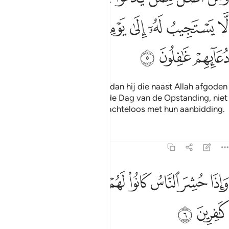
ﳂ
ﳃ
ﳄ
ﳅ
ﳆ
ﳇ
ﳈ
ﳉ
ﳊ
ﳋ
ﳌ
En wie is verder afgedwaald dan hij die naast Allah afgoden
aanbidt die hem, tot en met de Dag van de Opstanding, niet
kunnen verhoren? En zij zijn achteloos met hun aanbidding.
Tafseers
Lessen
Reflecties
46:6
ﱁ
ﱂ
ﱃ
ﱄ
ﱅ
ﱆ
ﱇ
اذا حشر الناس كانوا لهم اعداء وكانوا بعبادتهم كافرين ٦
ﱈ
َإِذَا حُشِرَ ٱلنَّاسُ كَانُوا۟ لَهُمْ أَعْدَآءًۭ وَكَانُوا۟ بِعِبَادَتِهِمْ كَـٰفِرِينَ ٦
ﱉ
ﱊ