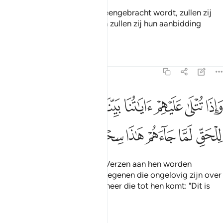
En wanneer de mensheid bijeengebracht wordt, zullen zij
voor hen vijanden worden en zullen zij hun aanbidding
verwerpen.
Tafseers
Lessen
Reflecties
46:7
ﱋ
ﱌ
ﱍ
ﱎ
ﱏ
ﱐ
ﱑ
ﱒ
اذا تتلى عليهم اياتنا بينات قال الذين كفروا للحق لما جاءهم هاذا سحر مب
َإِذَا تُتْلَىٰ عَلَيْهِمْ ءَايَـٰتُنَا بَيِّنَـٰتٍۢ قَالَ ٱلَّذِينَ كَفَرُوا۟ لِلْحَقِّ لَمَّا جَآءَهُمْ هَ
ﱓ
ﱔ
ﱕ
ﱖ
ﱗ
ﱘ
ﱙ
En wanneer Onze duidelijke Verzen aan hen worden
voorgedragen, dan zeggen degenen die ongelovig zijn over
de Waarheid (de Koran) wanneer die tot hen komt: "Dit is
duidelijke tovenarij."