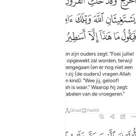
ﲎ
ﲏ
ﲐ
ﲑ
ﲒ
ﲓ
ﲔ
ﲕ
ﲖ
ﲗ
ﲘ
ﲙ
ﲚ
ﲛ
ﲜ
ﲝ
ﲞ
ﲟ
ﲠ
ﲡ
ﲢ
ﲣ
En (slecht is) degene die tegen zijn ouders zegt: "Foei jullie!
Waarschuwen jullie mij dat ik opgewekt zal worden, terwijl
de generaties voor mij zijn heengegaan (en er nog niet een
is opgestaan uit zijn graf)." En zij (de ouders) vragen Allah
om hulp (en zeggen tegen hun kind): "Wee jij, geloof!
Voorwaar, de belofte van Allah is waar." Waarop hij zegt:
"Dit zijn niets anders dan de fabelen van de vroegeren."
Tafseers
Lessen
Reflecties
Qiraat
Hadith
46:18
ولايك الذين حق عليهم القول في امم قد خلت من قبلهم من الجن والانس 