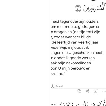
ﱱ
ﱲ
En Wij hebben de mens goedheid tegenover zijn ouders
bevolen. Zijn moeder heeft hem met moeite gedragen en
hem met moeite gebaard. Zijn dragen en (de tijd tot) zijn
spenen duurt dertig maanden, zodat wanneer hij de
volwassenheid bereikt, en hij de leeftijd van veertig jaar
bereikt, hij zegt: "Mijn Heer, onderwijs mij opdat ik
dankbaar ben voor uw genietingen die U geschonken heeft
aan mij en aan mijn ouders, en opdat ik goede werken
verricht die U behagen, en maak mijn nakomelingen
rechtschapen. Voorwaar, ik toon U mijn berouw; en
voorwaar, ik behoor tot de Moslims."
Tafseers
Lessen
Reflecties
Qiraat
46:16
ولايك الذين نتقبل عنهم احسن ما عملوا ونتجاوز عن سيياتهم في اصحاب 