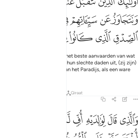
ﱳ
ﱴ
ﱵ
ﱶ
ﱷ
ﱸ
ﱹ
ُو۟لَـٰٓئِكَ ٱلَّذِينَ نَتَقَبَّلُ عَنْهُمْ أَحْسَنَ مَا عَمِلُوا۟ وَنَتَجَاوَزُ عَن سَيِّـَٔاتِهِمْ 
ﱺ
ﱻ
ﱼ
ﱽ
ﱾ
ﱿﲀ
ﲁ
ﲂ
ﲃ
ﲄ
ﲅ
ﲆ
Zij zijn degenen van wie Wij het beste aanvaarden van wat
zij verrichtten, en Wij wissen hun slechte daden uit, (zij zijn)
tezamen met de bewoners van het Paradijs, als een ware
belofte die hun is gedaan.
Tafseers
Lessen
Reflecties
Qiraat
46:17
ﲇ
ﲈ
ﲉ
ﲊ
ﲋ
ﲌ
ﲍ
الذي قال لوالديه اف لكما اتعدانني ان اخرج وقد خلت القرون من قبلي وه
َٱلَّذِى قَالَ لِوَٰلِدَيْهِ أُفٍّۢ لَّكُمَآ أَتَعِدَانِنِىٓ أَنْ أُخْرَجَ وَقَدْ خَ