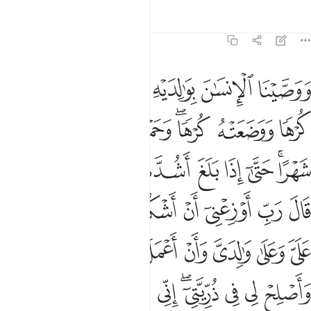
Tafseers
Lessen
Reflecties
46:15
ﱁ
ﱂ
ﱃ
ﱄﱅ
ﱆ
ﱇ
وصينا الانسان بوالديه احسانا حملته امه كرها ووضعته كرها وحمله وف
َوَصَّيْنَا ٱلْإِنسَـٰنَ بِوَٰلِدَيْهِ إِحْسَـٰنًا ۖ حَمَلَتْهُ أُمُّهُۥ كُرْهًۭا وَوَضَعَتْه
ﱈ
ﱉ
ﱊﱋ
ﱌ
ﱍ
ﱎ
ﱏﱐ
ﱑ
ﱒ
ﱓ
ﱔ
ﱕ
ﱖ
ﱗ
ﱘ
ﱙ
ﱚ
ﱛ
ﱜ
ﱝ
ﱞ
ﱟ
ﱠ
ﱡ
ﱢ
ﱣ
ﱤ
ﱥ
ﱦ
ﱧ
ﱨ
ﱩ
ﱪﱫ
ﱬ
ﱭ
ﱮ
ﱯ
ﱰ