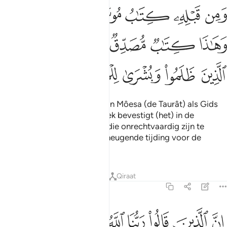
ﳁ
ﳂ
ﳃ
ﳄ
ﳅ
ﳆﳇ
من قبله كتاب موسى اماما ورحمة وهاذا كتاب مصدق لسانا عربيا لينذر
َمِن قَبْلِهِۦ كِتَـٰبُ مُوسَىٰٓ إِمَامًۭا وَرَحْمَةًۭ ۚ وَهَـٰذَا كِتَـٰبٌۭ مُّصَدِّقٌۭ لِّسَ
ﳈ
ﳉ
ﳊ
ﳋ
ﳌ
ﳍ
ﳎ
ﳏ
ﳐ
ﳑ
ﳒ
En ervóór was er het Boek van Môesa (de Taurât) als Gids
en Barmhartigheid. En dit Boek bevestigt (het) in de
Arabische taal, om degenen die onrechtvaardig zijn te
waarschuwen en als een verheugende tijding voor de
weldoeners.
Tafseers
Lessen
Reflecties
Qiraat
46:13
ﳓ
ﳔ
ﳕ
ﳖ
ﳗ
ﳘ
ﳙ
ﳚ
ن الذين قالوا ربنا الله ثم استقاموا فلا خوف عليهم ولا هم يحزنون ١٣
ِنَّ ٱلَّذِينَ قَالُوا۟ رَبُّنَا ٱللَّهُ ثُمَّ ٱسْتَقَـٰمُوا۟ فَلَا خَوْفٌ عَلَيْهِمْ وَلَا هُمْ يَحْزَنُو