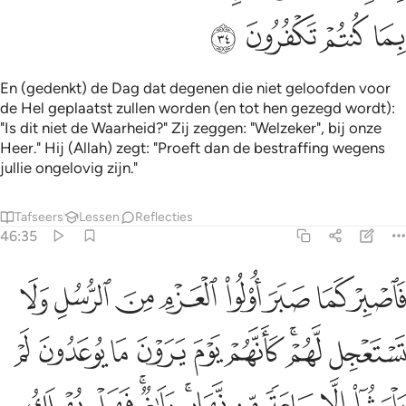
ﲶ
ﲷ
ﲸ
ﲹ
En (gedenkt) de Dag dat degenen die niet geloofden voor
de Hel geplaatst zullen worden (en tot hen gezegd wordt):
"Is dit niet de Waarheid?" Zij zeggen: "Welzeker", bij onze
Heer." Hij (Allah) zegt: "Proeft dan de bestraffing wegens
jullie ongelovig zijn."
Tafseers
Lessen
Reflecties
46:35
ﲺ
ﲻ
ﲼ
ﲽ
ﲾ
ﲿ
ﳀ
ﳁ
اصبر كما صبر اولو العزم من الرسل ولا تستعجل لهم كانهم يوم يرون ما ي
َٱصْبِرْ كَمَا صَبَرَ أُو۟لُوا۟ ٱلْعَزْمِ مِنَ ٱلرُّسُلِ وَلَا تَسْتَعْجِل لَّهُمْ
ﳂ
ﳃﳄ
ﳅ
ﳆ
ﳇ
ﳈ
ﳉ
ﳊ
ﳋ
ﳌ
ﳍ
ﳎ
ﳏﳐ
ﳑﳒ
ﳓ
ﳔ