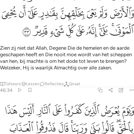
ﲓ
ﲔ
ﲕ
ﲖ
ﲗ
ﲘ
ﲙ
ﲚ
ﲛﲜ
ﲝﲞ
ﲟ
ﲠ
ﲡ
ﲢ
ﲣ
ﲤ
Zien zij niet dat Allah, Degene Die de hemelen en de aarde
geschapen heeft en Die nooit moe wordt van het scheppen
van hen, bij machte is om het dode tot leven te brengen?
Welzeker, Hij is waarlijk Almachtig over alle zaken.
Tafseers
Lessen
Reflecties
Qiraat
46:34
ﲥ
ﲦ
ﲧ
ﲨ
ﲩ
ﲪ
ﲫ
ﲬ
يوم يعرض الذين كفروا على النار اليس هاذا بالحق قالوا بلى وربنا قال ف
َيَوْمَ يُعْرَضُ ٱلَّذِينَ كَفَرُوا۟ عَلَى ٱلنَّارِ أَلَيْسَ هَـٰذَا بِٱلْحَقِّ ۖ قَالُوا۟ بَلَىٰ وَ
ﲭﲮ
ﲯ
ﲰ
ﲱﲲ
ﲳ
ﲴ
ﲵ