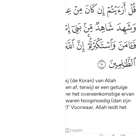
ﲒ
ﲓ
ﲔ
ﲕ
ﲖ
ﲗ
ﲘ
ﲙ
ﲚ
ل ارايتم ان كان من عند الله وكفرتم به وشهد شاهد من بني اسراييل على
ُلْ أَرَءَيْتُمْ إِن كَانَ مِنْ عِندِ ٱللَّهِ وَكَفَرْتُم بِهِۦ وَشَهِدَ شَاهِدٌۭ مِّنۢ ب
ﲛ
ﲜ
ﲝ
ﲞ
ﲟ
ﲠ
ﲡ
ﲢ
ﲣﲤ
ﲥ
ﲦ
ﲧ
ﲨ
ﲩ
ﲪ
ﲫ
Zeg: "Wat denken jullie? Als hij (de Koran) van Allah
afkomstig is en jullie wijzen hen af, terwijl er een getuige
van de Kinderen van Israël over het overeenkomstige ervan
is die er in geloofde, en jullie waren hoogmoedig (dan zijn
jullie toch onrechtvaardigen?)" Voorwaar, Allah leidt het
onrechtvaardige volk niet.
Tafseers
Lessen
Reflecties
Hadith