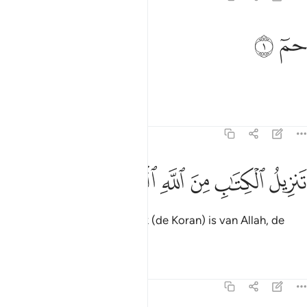
م ١
ﲁ
ﲂ
مٓ ١
Ha Mîm.
Tafseers
Lessen
Reflecties
46:2
ﲃ
ﲄ
ﲅ
ﲆ
نزيل الكتاب من الله العزيز الحكيم ٢
ﲇ
ﲈ
ﲉ
َنزِيلُ ٱلْكِتَـٰبِ مِنَ ٱللَّهِ ٱلْعَزِيزِ ٱلْحَكِيمِ ٢
De neerzending van het Boek (de Koran) is van Allah, de
Almachtige, de Alwijze.
Tafseers
Lessen
Reflecties
46:3