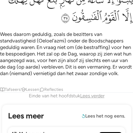
ﳕ
ﳖ
ﳗ
ﳘ
Wees daarom geduldig, zoals de bezitters van
standvastigheid (Oeloel'azmi) onder de Boodschappers
geduldig waren. En vraag niet om (de bestraffing) voor hen
te bespoedigen. Het zal op de Dag, waarop zij zien wat hun
aangezegd was, voor hen zijn alsof zij slechts een uur van
de dag (op aarde) verbleven. Dit is een vermaning. Er wordt
dan (niemand) vernietigd dan het zwaar zondige volk.
Tafseers
Lessen
Reflecties
Einde van het hoofdstuk
Lees verder
Lees meer
Lees het nog eens.