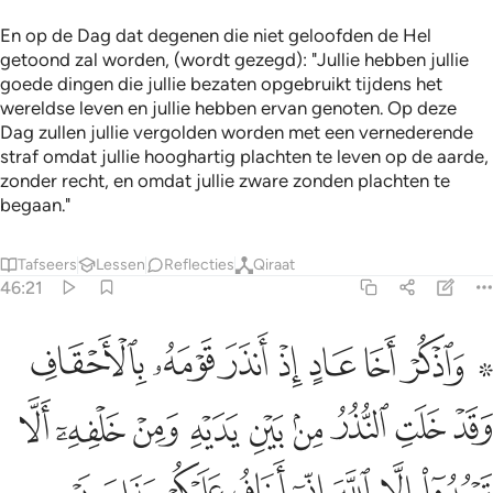
En op de Dag dat degenen die niet geloofden de Hel
getoond zal worden, (wordt gezegd): "Jullie hebben jullie
goede dingen die jullie bezaten opgebruikt tijdens het
wereldse leven en jullie hebben ervan genoten. Op deze
Dag zullen jullie vergolden worden met een vernederende
straf omdat jullie hooghartig plachten te leven op de aarde,
zonder recht, en omdat jullie zware zonden plachten te
begaan."
Tafseers
Lessen
Reflecties
Qiraat
46:21
ﱁ ﱂ
ﱃ
ﱄ
ﱅ
ﱆ
ﱇ
ﱈ
اذكر اخا عاد اذ انذر قومه بالاحقاف وقد خلت النذر من بين يديه ومن خلف
َٱذْكُرْ أَخَا عَادٍ إِذْ أَنذَرَ قَوْمَهُۥ بِٱلْأَحْقَافِ وَقَدْ خَلَتِ ٱلنُّذُرُ مِنۢ بَيْنِ يَدَيْهِ و
ﱉ
ﱊ
ﱋ
ﱌ
ﱍ
ﱎ
ﱏ
ﱐ
ﱑ