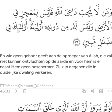
ﱸ
ﱹ
ﱺ
ﱻ
ﱼ
ﱽ
ﱾ
ﱿ
من لا يجب داعي الله فليس بمعجز في الارض وليس له من دونه اولياء ا
َمَن لَّا يُجِبْ دَاعِىَ ٱللَّهِ فَلَيْسَ بِمُعْجِزٍۢ فِى ٱلْأَرْضِ وَلَيْسَ لَهُۥ مِن دُونِهِۦٓ
ﲀ
ﲁ
ﲂ
ﲃ
ﲄ
ﲅﲆ
ﲇ
ﲈ
ﲉ
ﲊ
ﲋ
En wie geen gehoor geeft aan de oproeper van Allah, die zal
niet kunnen ontvluchten op de aarde en voor hem is er
naast Hem geen beschermer. Zij zijn degenen die in
duidelijke dwaling verkeren.
Tafseers
Lessen
Reflecties
46:33
ﲌ
ﲍ
ﲎ
ﲏ
ﲐ
ﲑ
ﲒ
ولم يروا ان الله الذي خلق السماوات والارض ولم يعي بخلقهن بقادر عل
َوَلَمْ يَرَوْا۟ أَنَّ ٱللَّهَ ٱلَّذِى خَلَقَ ٱلسَّمَـٰوَٰتِ وَٱلْأَرْضَ وَلَمْ يَعْىَ بِخَلْقِهِنَّ