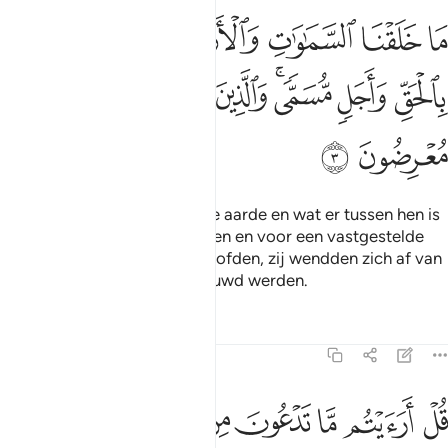
ﲊ
ﲋ
ﲌ
ﲍ
ﲎ
ﲏ
ﲐ
ا خلقنا السماوات والارض وما بينهما الا بالحق واجل مسمى والذين كفر
َا خَلَقْنَا ٱلسَّمَـٰوَٰتِ وَٱلْأَرْضَ وَمَا بَيْنَهُمَآ إِلَّا بِٱلْحَقِّ وَأَجَلٍۢ مُّسَمًّۭى
ﲑ
ﲒ
ﲓﲔ
ﲕ
ﲖ
ﲗ
ﲘ
ﲙ
ﲚ
Wij hebben de hemelen en de aarde en wat er tussen hen is
slechts in Waarheid geschapen en voor een vastgestelde
tijd. En degenen die niet geloofden, zij wendden zich af van
dat waar zij voor gewaarschuwd werden.
Tafseers
Lessen
Reflecties
46:4
ﲛ
ﲜ
ﲝ
ﲞ
ﲟ
ﲠ
ﲡ
ﲢ
ل ارايتم ما تدعون من دون الله اروني ماذا خلقوا من الارض ام لهم شر
ُلْ أَرَءَيْتُم مَّا تَدْعُونَ مِن دُونِ ٱللَّهِ أَرُونِى مَاذَا خَلَقُوا۟ مِنَ ٱلْأَرْضِ أَمْ لَ