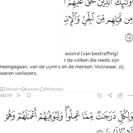
ﲤ
ﲥ
ﲦ
ﲧ
ﲨ
ﲩ
ﲪ
ﲫ
ﲬ
ُو۟لَـٰٓئِكَ ٱلَّذِينَ حَقَّ عَلَيْهِمُ ٱلْقَوْلُ فِىٓ أُمَمٍۢ قَدْ خَلَتْ مِن قَبْلِهِم مِّنَ ٱلْج
ﲭ
ﲮ
ﲯ
ﲰ
ﲱﲲ
ﲳ
ﲴ
ﲵ
ﲶ
Zij zijn degenen over wie het woord (van bestraffing)
bewaarheid zal worden onder de volken die reeds zijn
heengegaan, van de Djinn's en de mensen. Voorwaar, zij
waren verliezers.
Tafseers
Lessen
Reflecties
46:19
ﲷ
ﲸ
ﲹ
ﲺﲻ
ﲼ
لكل درجات مما عملوا وليوفيهم اعمالهم وهم لا يظلمون ١٩
ﲽ
ﲾ
َلِكُلٍّۢ دَرَجَـٰتٌۭ مِّمَّا عَمِلُوا۟ ۖ وَلِيُوَفِّيَهُمْ أَعْمَـٰلَهُمْ وَهُمْ لَا يُظْلَمُونَ ١٩