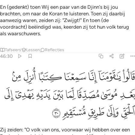
En (gedenkt) toen Wij een paar van de Djinn's bij jou
brachten, om naar de Koran te luisteren. Toen zij daarbij
aanwezig waren, zeiden zij: "Zwijgt!" En toen (de
voordracht) beëindigd was, keerden zij tot hun volk terug
als waarschuwers.
Tafseers
Lessen
Reflecties
46:30
ﱕ
ﱖ
ﱗ
ﱘ
ﱙ
ﱚ
ﱛ
الوا يا قومنا انا سمعنا كتابا انزل من بعد موسى مصدقا لما بين يديه ي
َالُوا۟ يَـٰقَوْمَنَآ إِنَّا سَمِعْنَا كِتَـٰبًا أُنزِلَ مِنۢ بَعْدِ مُوسَىٰ مُصَدِّقًۭا لِّمَا بَيْنَ
ﱜ
ﱝ
ﱞ
ﱟ
ﱠ
ﱡ
ﱢ
ﱣ
ﱤ
ﱥ
ﱦ
ﱧ
ﱨ
Zij zeiden: "O volk van ons, voorwaar wij hebben over een