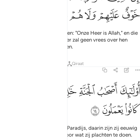
ﳛ
ﳜ
ﳝ
ﳞ
ﳟ
ﳠ
Voorwaar, degenen die zeggen: "Onze Heer is Allah," en die
vervolgens standvastig zijn: er zal geen vrees over hen
komen en zij zullen niet treuren.
Tafseers
Lessen
Reflecties
Qiraat
46:14
ﳡ
ﳢ
ﳣ
ﳤ
ﳥ
ولايك اصحاب الجنة خالدين فيها جزاء بما كانوا يعملون ١٤
ﳦ
ﳧ
ُو۟لَـٰٓئِكَ أَصْحَـٰبُ ٱلْجَنَّةِ خَـٰلِدِينَ فِيهَا جَزَآءًۢ بِمَا كَانُوا۟ يَعْمَلُونَ ١٤
ﳨ
ﳩ
ﳪ
Zij zijn de bewoners van het Paradijs, daarin zijn zij eeuwig
levenden, als een beloning voor wat zij plachten te doen.