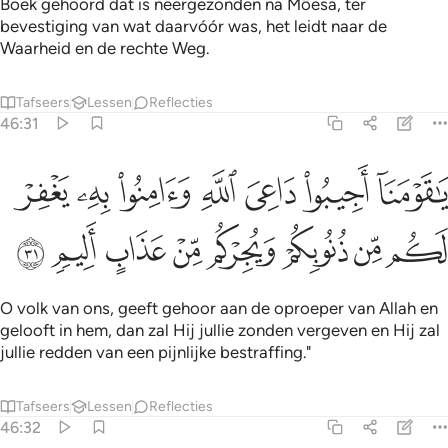
Boek gehoord dat is neergezonden na Môesa, ter
bevestiging van wat daarvóór was, het leidt naar de
Waarheid en de rechte Weg.
Tafseers
Lessen
Reflecties
46:31
ﱩ
ﱪ
ﱫ
ﱬ
ﱭ
ﱮ
ﱯ
ا قومنا اجيبوا داعي الله وامنوا به يغفر لكم من ذنوبكم ويجركم من عذاب 
َـٰقَوْمَنَآ أَجِيبُوا۟ دَاعِىَ ٱللَّهِ وَءَامِنُوا۟ بِهِۦ يَغْفِرْ لَكُم مِّن ذُنُوبِكُمْ وَيُجِرْكُ
ﱰ
ﱱ
ﱲ
ﱳ
ﱴ
ﱵ
ﱶ
ﱷ
O volk van ons, geeft gehoor aan de oproeper van Allah en
gelooft in hem, dan zal Hij jullie zonden vergeven en Hij zal
jullie redden van een pijnlijke bestraffing."
Tafseers
Lessen
Reflecties
46:32