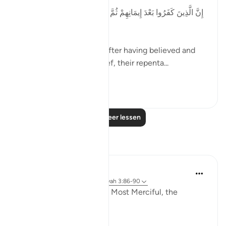
[إِنَّ الَّذِينَ كَفَرُوا بَعْدَ إِيمَانِهِمْ ثُمَّ ازْدَادُوا كُفْرًا لَّن تُقْبَلَ تَوْبَتُهُمْ
وَأُولَٰئِكَ هُمُ الضَّالُّونَ]
'Those who disbelieved after having believed and
then increased in disbelief, their repenta...
Bekijk meer
1
0
Lees meer lessen
Reflecties
Razia Zahra
2 jaar geleden
·
Verwijzen naar
ayah 3:86-90
In the Name of Allah, the Most Merciful, the
Especially Merciful,