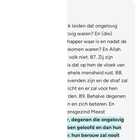
Lees in context
Hoofdstuk 3, Pagina 61, Juz 3
86
.
Hoe zou Allah een volk leiden dat ongelovig
geworden is nadat zij gelovig waren? En (die)
getuigden dat de Boodschapper waar is en nadat de
duidelijkheden tot hen gekomen waren? En Allah
leidt het onrechtvaardige volk niet.
87
.
Zij zijn
degenen wiens beloning is dat op hen de vloek van
Allah, de Engelen en de gehele mensheid rust.
88
.
Zij zullen daarin eeuwig levenden zijn en de straf zal
niet voor hen worden verlicht en er zal voor hen
geen uitstel verleend worden.
89
.
Behalve degenen
die daarna berouw hebben en zich beteren. En
voorwaar, Allah is Vergevensgezind Meest
Barmhartig.
90
.
Voorwaar, degenen die ongelovig
zijn geworden na te hebben geloofd en dan hun
ongeloof laten toenemen: hun berouw zal nooit