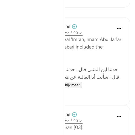
Lessen
Tulayhah Tafsir Translations
2 jaar geleden
·
Verwijzen naar
ayah 3:90
In his tafsir of this surah Aal 'Imran, Imam Abu Ja'far
Muhammad ibn Jarir al-Tabari included the
following narration:
[حدثنا ابن المثنى قال : حدثنا عبد الأعلى قال : حدثنا داود
قال : سألت أبا العالية عن هذه الآية : ' إن الذين كفروا بعد
إيمانهم ثم ازدادوا كفرا...
Bekijk meer
5
3
Tulayhah Tafsir Translations
4 jaar geleden
·
Verwijzen naar
ayah 3:90
Allah says in surah Aal 'Imran [03]: