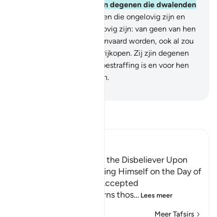
aanvaard worden. Zij zijn degenen die dwalenden
zijn.
91
.
Voorwaar, degenen die ongelovig zijn en
stefven terwijl zijn ongelovig zijn: van geen van hen
zal een aarde vol goud aanvaard worden, ook al zou
hij zich daarmee willen vrijkopen. Zij zjin degenen
voor wie er een pijnlijke bestraffing is en voor hen
zullen er geen helpers zijn.
-
Sofian S. Siregar
Lees Tafsir
Ibn Kathir (Abridged)
Neither Repentance of the Disbeliever Upon
Death, Nor His Ransoming Himself on the Day of
Resurrection Shall be Accepted
Allah threatens and warns thos
…
Lees meer
Meer Tafsirs