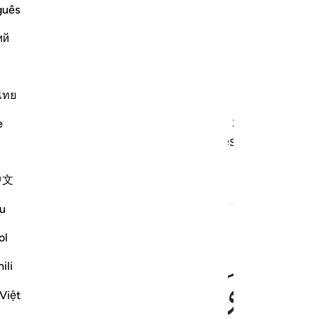
guês
ий
ไทย
en: "Voorwaar, de mensen hebben zich tegen jull
e
: "Allah is ons genoeg en Hij is de beste Bescherme
中文
Gerelateerde inhoud
u
ol
ﱄ
ﱅ
ﱆ
ﱇ
عوا رضوان الله والله ذو فضل عظيم ١٧٤
ili
وَٱتَّبَعُوا۟ رِضْوَٰنَ ٱللَّهِ ۗ وَٱللَّهُ ذُو فَضْلٍ عَظِيمٍ ١٧٤
Việt