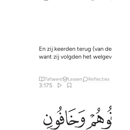
En zij keerden terug (van de oorlog
want zij volgden het welgevallen va
Tafseers
Lessen
Reflecties
3:175
ﱙ