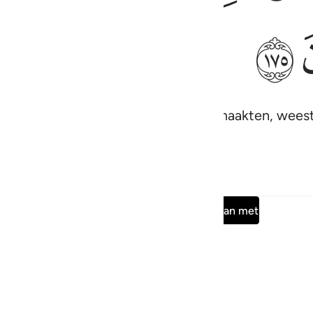
ﱝ
 en zijn volgelingen die jullie bang maakten, wee
ware) gelovigen zijn.
Lees de volledige surah
Doorgaan met