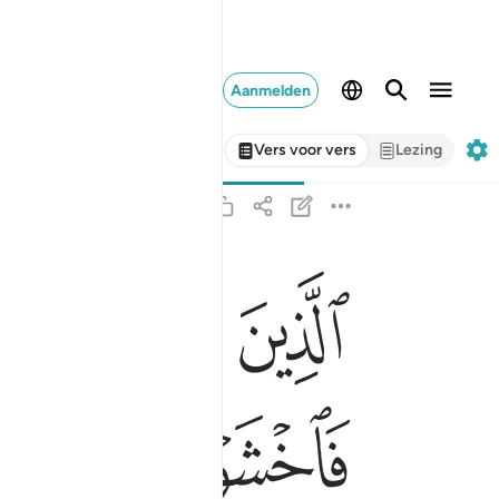
Aanmelden
Vers voor vers
Lezing
ﳅ
ﳆ
ﳇ
ﳈ
الذين قال لهم الناس ان الناس قد جمعوا لكم فاخشوه
ٱلَّذِينَ قَالَ لَهُمُ ٱلنَّاسُ إِنَّ ٱلنَّاسَ قَدْ جَمَع
ﳎ
ﳏ