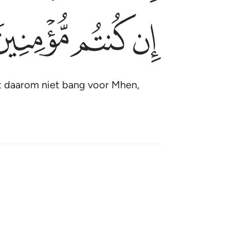
ﱚ
ﱛ
ﱜ
st daarom niet bang voor Mhen,