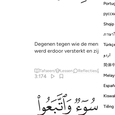
Portu
русск
Shqip
ภาษา
Degenen tegen wie de mensen zegg
Türkç
werd erdoor versterkt en zij zeiden
اردو
简体
Tafseers
Lessen
Reflecties
Hadith
Melay
3:174
Españ
ﱈ
ﱉ
Kiswah
Tiếng 