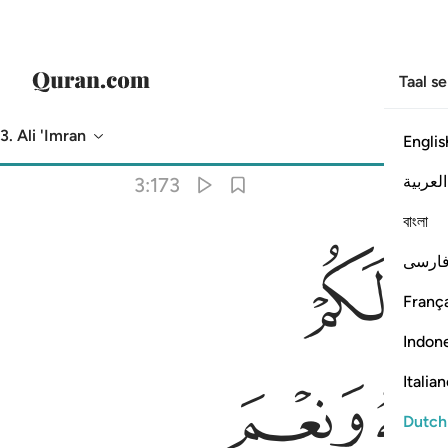
Taal s
3. Ali 'Imran
Englis
Vertaling
: Sofian S. Siregar
العربية
3:173
বাংলা
ﳍ
ارسی
ِعْمَ ٱلْوَكِيلُ ١٧٣
França
Indon
ﳔ
Italia
Dutch