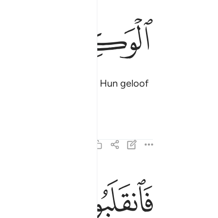
ﳕ
ﳖ
ie verzameld hen dus." Hun geloof
r."
ﱁ
ﱂ
ﱃ
فانقلبوا بنعمة من الله وفضل لم يمسسهم سوء واتب
فَٱنقَلَبُوا۟ بِنِعْمَةٍۢ مِّنَ ٱللَّهِ وَفَضْلٍۢ لَّمْ يَمْسَسْهُمْ سُوٓءٌۭ 