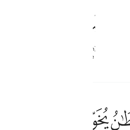
ﱎ
ﱏ
ﱐ
ﱑ
) met de genieting van Allah en (Zijn) Gunst: het 
n Allah en Allah is de Bezitter van de Geweldige G
ﱕ
ﱖ
ﱗ
ﱘ
ون ان كنتم مومنين ١٧٥
خَافُونِ إِن كُنتُم مُّؤْمِنِينَ ١٧٥