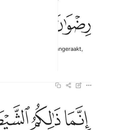
ﱊ
ﱋﱌ
ﱍ
kwaad heeft hen niet aangeraakt,
unst.
ﱒ
ﱓ
ﱔ
انما ذالكم الشيطان يخوف اولياءه فلا تخافوهم وخاف
إِنَّمَا ذَٰلِكُمُ ٱلشَّيْطَـٰنُ يُخَوِّفُ أَوْلِيَآءَهُۥ فَلَا تَخَافُوهُمْ وَ