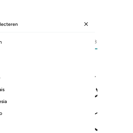
electeren
Aanmelden
Bladzijde
72
Juz
4
/
Hizb
8
h
ﳉ
ﳊ
ﳋ
ﳌ
م فزادهم ايمانا وقالوا حسبنا الله ونعم الوكيل ١٧٣
ف
ُوا۟ لَكُمْ فَٱخْشَوْهُمْ فَزَادَهُمْ إِيمَـٰنًۭا وَقَالُوا۟ حَسْبُنَا ٱللَّهُ وَن
is
esia
ﳐ
ﳑ
ﳒ
ﳓ
no