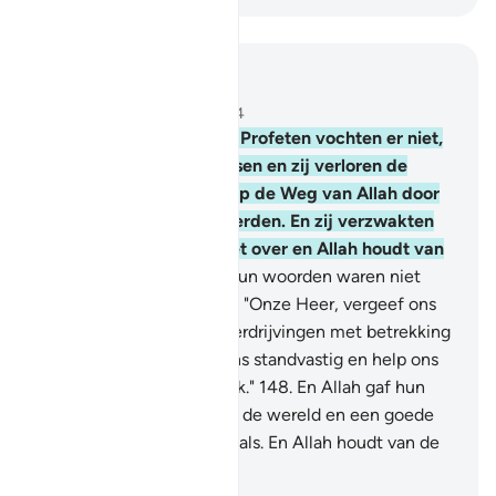
Lees in context
Hoofdstuk 3, Pagina 68, Juz 4
146
.
En hoevelen van de Profeten vochten er niet,
vergezeld van vele mensen en zij verloren de
moed niet, wanneer zij op de Weg van Allah door
rampspoed getroffen werden. En zij verzwakten
niet en zij gaven zich niet over en Allah houdt van
de geduldigen.
147
.
En hun woorden waren niet
anders dan dat zij zeiden: "Onze Heer, vergeef ons
onze zonden en onze overdrijvingen met betrekking
tot onze zaak en maak ons standvastig en help ons
tegen het ongelovige volk."
148
.
En Allah gaf hun
(daarom) een beloning in de wereld en een goede
beloning in het Hiernamaals. En Allah houdt van de
weldoeners.
-
Sofian S. Siregar