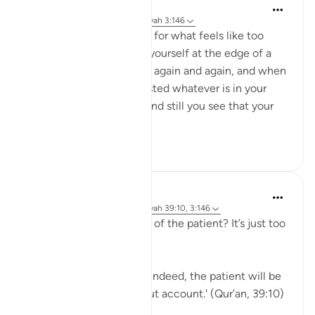
Taimiyyah Zubair
4 jaar geleden
·
Verwijzen naar
ayah 3:146
When a hardship goes on for what feels like too
long, and when you find yourself at the edge of a
breaking point, again and again and again, and when
you feel you have exhausted whatever is in your
means to help yourself, and still you see that your
ordeal is ...
Bekijk meer
29
2
J Yousef
5 jaar geleden
·
Verwijzen naar
ayah 39:10, 3:146
Why should I aspire to be of the patient? It’s just too
hard!
Allah says in the Qur’an: 'Indeed, the patient will be
given their reward without account.' (Qur’an, 39:10)