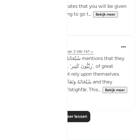
Subhan’Allah, at-Tabari states that you will be given
your reward without having to go t...
Bekijk meer
10
4
Taimiyyah Zubair
4 jaar geleden
·
Verwijzen naar
ayah 3:146-147
Notice how Allah سُبْحَانَهُ وَتَعَالَىٰ mentions that they
were so many; they were, ‘رِبِّيُّونَ كَثِير’, of great
numbers. Yet, they did not rely upon themselves.
They relied upon Allah سُبْحَانَهُ وَتَعَالَىٰ and they
combined patience with ’Istighfār. This...
Bekijk meer
45
1
Lees meer lessen
Reflecties