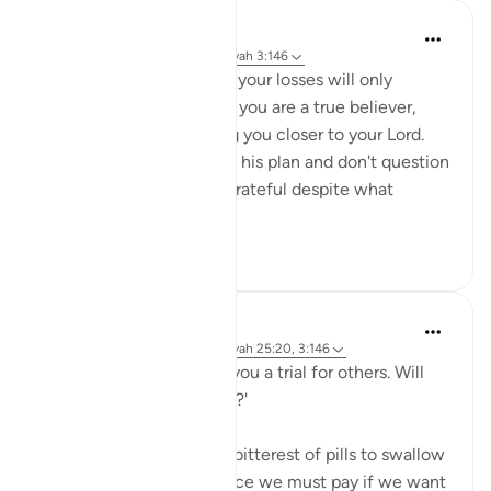
Sheenam Riyaz
2 jaar geleden
·
Verwijzen naar
ayah 3:146
If you are a true believer, your losses will only
strengthen your imaan. If you are a true believer,
your losses will only bring you closer to your Lord.
When you trust Allah and his plan and don't question
his wisdom, you will be grateful despite what
calamit...
Bekijk meer
9
2
Salah Sheikh
5 jaar geleden
·
Verwijzen naar
ayah 25:20, 3:146
'We have made some of you a trial for others. Will
you ˹not then˺ be patient?'
This is perhaps the most bitterest of pills to swallow
in this life but it is the price we must pay if we want