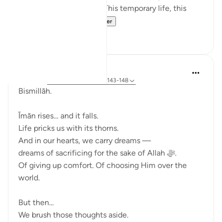
the best in the afterlife. This temporary life, this
fleeting existe...
Bekijk meer
17
0
Ali Ali
vorig jaar
·
Verwijzen naar
ayah 3:143-148
Bismillāh.
Īmān rises… and it falls.
Life pricks us with its thorns.
And in our hearts, we carry dreams —
dreams of sacrificing for the sake of Allah ﷻ.
Of giving up comfort. Of choosing Him over the
world.
But then…
We brush those thoughts aside.