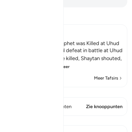
Lees Tafsir
Ibn Kathir (Abridged)
The Rumor that the Prophet was Killed at Uhud
When Muslims suffered defeat in battle at Uhud
and some of them were killed, Shaytan shouted,
"Muhammad ﷺ
…
Lees meer
Meer Tafsirs
Bekijk Qiraat
Dit vers heeft 2 Knooppunten
Zie knooppunten
Lessen