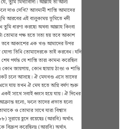
 তুমি মিথ্যাবাদী। আল্লাহ তা'আলা
েলে দাও দেখি? আসমানী শাস্তি আমাদের
তুমি আরবের এই বালুকাময় ভূমিতে নদী
 তুমি ধারণা করছো অথবা আল্লাহ কিংবা
া তোমার পক্ষ হতে সত্য হয় তবে আকাশ
 হও তবে আকাশের এক খণ্ড আমাদের উপর
 যোগ্য তিনি তোমাদেরকে তাই করবেন। যদি
েষ পর্যন্ত যে শাস্তি তারা কামনা করেছিল
ন জায়গায়, কোন ছায়ায় ঠাণ্ডা ও শান্তি
র নিকট চলে আসছে। ঐ মেঘখণ্ড এসে তাদের
সে যায় তখন ঐ মেঘ হতে অগ্নি বর্ষণ শুরু
ং একই সাথে সবাই ধ্বংস হয়ে যায়। ঐ দিনের
 আক্রান্ত হলো, ফলে তাদের প্রভাত হলো
োমাকে ও তোমার সাথে যারা বিশ্বাস
সূরায়ে হূদে রয়েছেঃ (আরবি) অর্থাৎ
 বিদ্রুপ করেছিলঃ (আরবি) অর্থাৎ