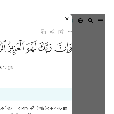
Aanmelden
ﱽ
ﱾ
ﱿ
ﲀ
ﲁ
rtige.
নবীকে দিলো। তারাও নবী (আঃ)-কে বললোঃ