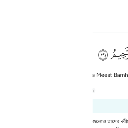
electeren
Aanmelden
h
ﲂ
ad) is zeker Hij, de Almachtige, de Meest Bamha
ف
is
Majid
Tafsir Abu Bakr Zakaria
Tafsir Ahsanul Bayaan
esia
ot 26:191
no
য় তাদের নবীকে যে উত্তর দিয়েছিল ঐ উত্তরই এই লোকগুলোও তাদের 