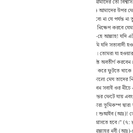
েই। তুমি তো আমাদের মতই একজন মানুষ। আর আমাদের তো বিশ্বাস যে,
guês
 যদি সত্যিই নবী হয়ে থাকো তবে আকাশের একটি খণ্ড আমাদের উপর ফ
ий
 (সঃ)-কে বলেছিলঃ “আমরা তোমার উপর ঈমান আনবো না যে পর্যন্ত না 
ঃ “অথবা তুমি আকাশের একটা খণ্ড আমাদের উপর নিক্ষেপ করবে যেমন
বে।” অন্য এক আয়াতে রয়েছেঃ “তারা বলেছিল-হে আল্লাহ! যদি এট
ไทย
নুরূপভাবে ঐ কাফির অজ্ঞ লোকেরা বলেছিলঃ “তুমি যদি সত্যবাদী
e
া কর আমার প্রতিপালক তা ভালরূপে অবগত আছেন। তোমরা যা হওয়ার
াকো তবে তিনি অনতিবিলম্বে তোমাদের উপর ঐ শাস্তি অবতীর্ণ করবেন। শ
রম অনুভব করে। সাত দিন পর্যন্ত যমীন যেন টগবগ করে ফুটতে থাকে। কো
中文
রতে থাকে। সাত দিন পর তারা দেখতে পায় যে, একখণ্ড কালো মেঘ তাদে
 পড়েছিল। ঐ মেঘ দেখে তারা ওর নীচে বসে পড়ে। যখন সবাই ওর নীচে এ
u
তে শুরু করে এবং এমন ভীষণ শব্দ করে যে, তাদের অন্তর ফেটে যায় এব
ol
ায়ে আ’রাফে রয়েছেঃ (আরবি) অর্থাৎ “অতঃপর তারা ভূমিকম্প দ্বারা
ili
টা এই কারণে যে, তারা বলেছিলঃ(আরবি) অর্থাৎ “হে শুআইব (আঃ)! ত
ই অথবা তোমাদেরকে আমাদের ধর্মাদর্শে ফিরে আসতে হবে।” (৭: ৮৮) 
Việt
ত করলো।” (১১:৬৭) এটা এই কারণে যে, তারা আল্লাহর নবী (আঃ)-কে