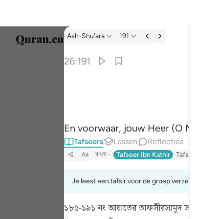
Tafseer: Ash-Shu'ara 26:191
Ash-Shu'ara
191
Taal s
26:191
Englis
وان ربك لهو العزيز الرحيم ١٩١
العربية
وَإِنَّ رَبَّكَ لَهُوَ ٱلْعَزِيزُ ٱلرَّحِيمُ ١٩١
বাংলা
En voorwaar, jouw Heer (O Moehamm
ارسی
Tafseers
Lessen
Reflecties
França
বাংলা
Tafseer Ibn Kathir
Tafsir Fathul 
Aa
Indon
Je leest een tafsir voor de groep verzen 26:185t
Italia
১৮৫-১৯১ নং আয়াতের তাফসীর
সামূদ সম্প্রদা
Dutch