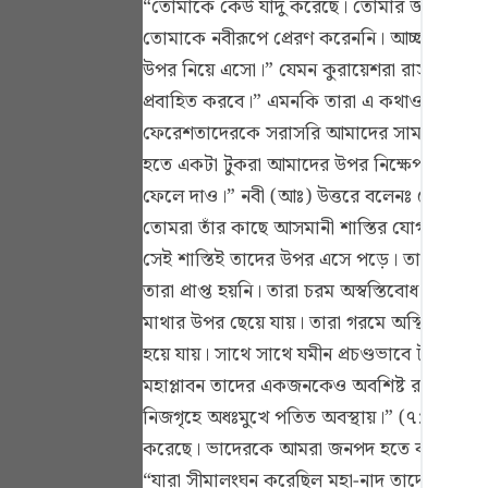
“তোমাকে কেউ যাদু করেছে। তোমার জ্ঞান ঠিক ন
Portu
তোমাকে নবীরূপে প্রেরণ করেননি। আচ্ছা, তুমি
русск
উপর নিয়ে এসো।” যেমন কুরায়েশরা রাসূলুল্লাহ
প্রবাহিত করবে।” এমনকি তারা এ কথাও বলেছিল
Shqip
ফেরেশতাদেরকে সরাসরি আমাদের সামনে নিয়ে আস
ภาษา
হতে একটা টুকরা আমাদের উপর নিক্ষেপ কর।” অ
Türkç
ফেলে দাও।” নবী (আঃ) উত্তরে বলেনঃ তোমরা য
তোমরা তাঁর কাছে আসমানী শাস্তির যোগ্য হয়ে থ
اردو
সেই শাস্তিই তাদের উপর এসে পড়ে। তারা কঠিন গ
简体
তারা প্রাপ্ত হয়নি। তারা চরম অস্বস্তিবোধ ক
মাথার উপর ছেয়ে যায়। তারা গরমে অস্থির হয়ে
Melay
হয়ে যায়। সাথে সাথে যমীন প্রচণ্ডভাবে টান দি
Españ
মহাপ্লাবন তাদের একজনকেও অবশিষ্ট রাখেনি। সূর
Kiswah
নিজগৃহে অধঃমুখে পতিত অবস্থায়।” (৭: ৭৮) এ
করেছে। ভাদেরকে আমরা জনপদ হতে বহিষ্কার করব
Tiếng 
“যারা সীমালংঘন করেছিল মহা-নাদ তাদেরকে আঘা