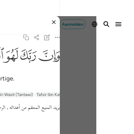
Aanmelden
ﱽ
ﱾ
ﱿ
ﲀ
rtige.
Al-Wasit (Tantawi)
Tafsir Ibn Kathir
Tafsir Muyassar
السعدي Al-Sa'di
يريد المنيع المنتقم من أعدائه , الر .