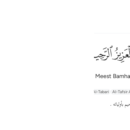
electeren
Aanmelden
h
ﲁ
ﲂ
d) is zeker Hij, de Almachtige, de Meest Bamha
ف
is
rabic Tanweer Tafseer
Tafseer Al-Baghawi
Tafsir Al-Tabari
Al-Tafsir 
esia
حيم بأوليائه
no