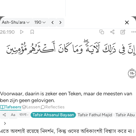
Tafseer: Ash-Shu'ara 26:190
Ash-Shu'ara
190
Aanmelden
26:190
ان في ذالك لاية وما كان اكثرهم مومنين ١٩٠
ﱳ
ﱴ
ﱵ
ﱶﱷ
ﱸ
ﱹ
ﱺ
ﱻ
إِنَّ فِى ذَٰلِكَ لَـَٔايَةًۭ ۖ وَمَا كَانَ أَكْثَرُهُم مُّؤْمِنِينَ ١٩٠
ﱼ
Voorwaar, daarin is zeker een Teken, maar de meesten van
ben zijn geen gelovigen.
Tafseers
Lessen
Reflecties
বাংলা
Tafsir Ahsanul Bayaan
Tafsir Fathul Majid
Tafsir Abu
Aa
এতে অবশ্যই রয়েছে নিদর্শন, কিন্তু ওদের অধিকাংশই বিশ্বাস করে না।