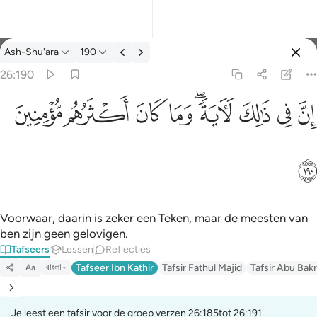
Tafseer: Ash-Shu'ara 26:190
Ash-Shu'ara
190
Aanmelden
26:190
ان في ذالك لاية وما كان اكثرهم مومنين ١٩٠
ﱳ
ﱴ
ﱵ
ﱶﱷ
ﱸ
ﱹ
ﱺ
ﱻ
إِنَّ فِى ذَٰلِكَ لَـَٔايَةًۭ ۖ وَمَا كَانَ أَكْثَرُهُم مُّؤْمِنِينَ ١٩٠
ﱼ
Voorwaar, daarin is zeker een Teken, maar de meesten van
ben zijn geen gelovigen.
Tafseers
Lessen
Reflecties
বাংলা
Tafseer Ibn Kathir
Tafsir Fathul Majid
Tafsir Abu Bakr
Aa
Je leest een tafsir voor de groep verzen 26:185tot 26:191