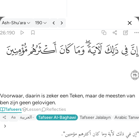
Tafseer: Ash-Shu'ara 26:190
Ash-Shu'ara
190
Aanmelden
26:190
ان في ذالك لاية وما كان اكثرهم مومنين ١٩٠
ﱳ
ﱴ
ﱵ
ﱶﱷ
ﱸ
ﱹ
ﱺ
ﱻ
إِنَّ فِى ذَٰلِكَ لَـَٔايَةًۭ ۖ وَمَا كَانَ أَكْثَرُهُم مُّؤْمِنِينَ ١٩٠
ﱼ
Voorwaar, daarin is zeker een Teken, maar de meesten van
ben zijn geen gelovigen.
Tafseers
Lessen
Reflecties
العربية
Tafseer Al-Baghawi
Tafseer Jalalayn
Arabic Tanw
Aa
.
"إن في ذلك لآية وما كان أكثرهم مؤمنين"