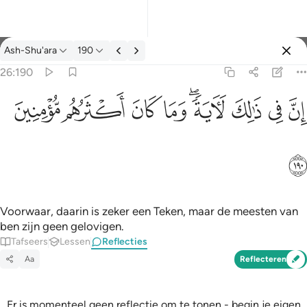
Reflecties: Ash-Shu'ara 26:190
Ash-Shu'ara
190
Aanmelden
26:190
ان في ذالك لاية وما كان اكثرهم مومنين ١٩٠
ﱳ
ﱴ
ﱵ
ﱶﱷ
ﱸ
ﱹ
ﱺ
ﱻ
إِنَّ فِى ذَٰلِكَ لَـَٔايَةًۭ ۖ وَمَا كَانَ أَكْثَرُهُم مُّؤْمِنِينَ ١٩٠
ﱼ
Voorwaar, daarin is zeker een Teken, maar de meesten van
ben zijn geen gelovigen.
Tafseers
Lessen
Reflecties
Aa
Reflecteren
Er is momenteel geen reflectie om te tonen - begin je eigen