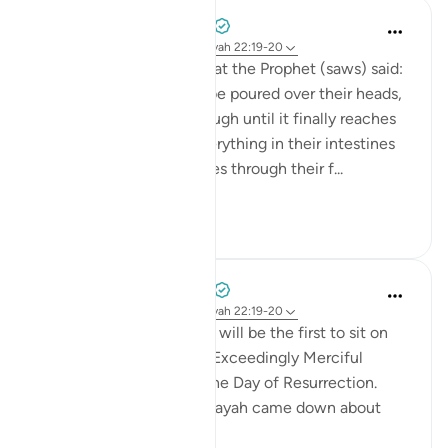
Prophetic Commentary
8 jaar geleden
·
Verwijzen naar
ayah 22:19-20
Abu Hurayrah narrates that the Prophet (saws) said:
'The scalding water will be poured over their heads,
and it will permeate through until it finally reaches
their intestines. Then everything in their intestines
will flow out until it passes through their f...
Bekijk meer
0
0
Prophetic Commentary
8 jaar geleden
·
Verwijzen naar
ayah 22:19-20
Ali b. Abu Tâlib narrates: I will be the first to sit on
my knees in front of the Exceedingly Merciful
because of the duel on the Day of Resurrection.
Qays b. ‘Abbâs said: 'This ayah came down about
them: