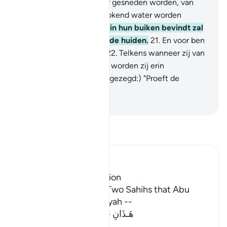
daarom gewaden uit vuur gesneden worden, van
boven hun hoofden zal kokend water worden
uitgegoten.
20
.
Wat zich in hun buiken bevindt zal
erdoor smelten en (ook) de huiden.
21
.
En voor ben
zijn er knotsen van ijzer.
22
.
Telkens wanneer zij van
ellende eruit willen gaan, worden zij erin
teruggebracht (en wordt gezegd:) "Proeft de
brandende bestraffing!"
-
Sofian S. Siregar
Lees Tafsir
Ibn Kathir (Abridged)
The Reason for Revelation
It was recorded in the Two Sahihs that Abu
Dharr swore that this Ayah --
هَـذَانِ خَصْمَانِ اخْتَصَمُواْ فِى رَبِّهِمْ
(These t
…
Lees meer