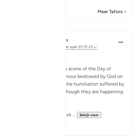
Meer Tafsirs
Lessen
In the Shade of the Quran
31 weken geleden
·
Verwijzen naar
ayah 22:19-23
Widely Divergent Ends
The passage here draws a scene of the Day of
Judgement, when the honour bestowed by God on
His faithful servants and the humiliation suffered by
the others are shown as though they are happening
here and now.
These two adversaries have ...
Bekijk meer
0
0