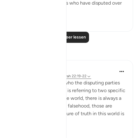
These are two adversaries who have disputed over
their...
Bekijk meer
0
0
Lees meer lessen
Reflecties
Hana Alasry
7 jaar geleden
·
Verwijzen naar
ayah 22:19-22
There is a debate about who the disputing parties
are and whether verse 19 is referring to two specific
parties or in general. In the world, there is always a
battle between truth and falsehood, those are
disputing groups. The nature of truth in this world is
...
Bekijk meer
3
1