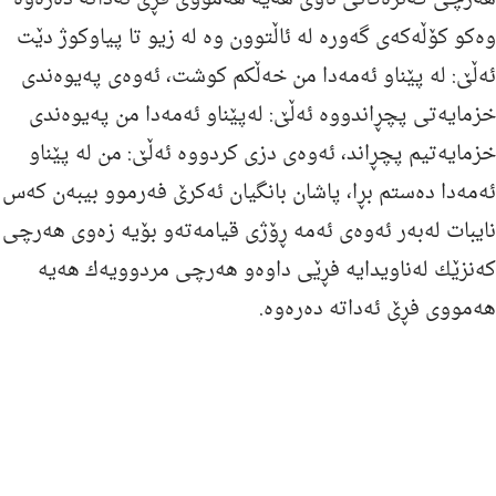
وه‌كو كۆڵه‌كه‌ی گه‌وره‌ له‌ ئاڵتوون وه‌ له‌ زیو تا پیاوكوژ دێت
ئه‌ڵێ: له‌ پێناو ئه‌مه‌دا من خه‌ڵكم كوشت، ئه‌وه‌ی په‌یوه‌ندی
خزمایه‌تی پچڕاندووه‌ ئه‌ڵێ: له‌پێناو ئه‌مه‌دا من په‌یوه‌ندی
خزمایه‌تیم پچڕاند، ئه‌وه‌ی دزی كردووه‌ ئه‌ڵێ: من له‌ پێناو
ئه‌مه‌دا ده‌ستم بڕا، پاشان بانگیان ئه‌كرێ فه‌رموو بیبه‌ن كه‌س
نایبات له‌به‌ر ئه‌وه‌ی ئه‌مه‌ ڕۆژی قیامه‌ته‌و بۆیه‌ زه‌وی هه‌رچی
كه‌نزێك له‌ناویدایه‌ فڕێی داوه‌و هه‌رچی مردوویه‌ك هه‌یه‌
هه‌مووی فڕێ ئه‌داته‌ ده‌ره‌وه‌.