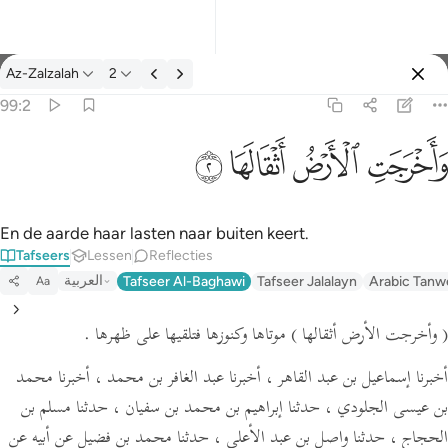
Tafseer: Az-Zalzalah 99:2
Az-Zalzalah
2
Aanmelden
99:2
واخرجت الارض اثقالها ٢
ﱺ
ﱻ
ﱼ
ﱽ
وَأَخْرَجَتِ ٱلْأَرْضُ أَثْقَالَهَا ٢
En de aarde haar lasten naar buiten keert.
Tafseers
Lessen
Reflecties
العربية
Tafseer Al-Baghawi
Tafseer Jalalayn
Arabic Tanw
Aa
( وأخرجت الأرض أثقالها )
موتاها وكنوزها فتلقيها على ظهرها .
أخبرنا إسماعيل بن عبد القاهر ، أخبرنا عبد الغافر بن محمد ، أخبرنا محمد
بن عيسى الجلودي ، حدثنا إبراهيم بن محمد بن سفيان ، حدثنا مسلم بن
الحجاج ، حدثنا واصل بن عبد الأعلى ، حدثنا محمد بن فضيل عن أبيه عن