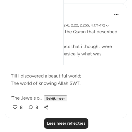
Sherene Mansor
3 jaar geleden
·
Verwijzen naar
surah 1 en ayah 3:2-6, 2:22, 2:255, 4:171-172
I used to skip the parts of the Quran that described
Allaah SWT.
I would focus on those parts that i thought were
important; the rules and basically what was
expected of me.
Till I discovered a beautiful world;
The world of knowing Allah SWT.
'The Jewels o...
Bekijk meer
8
8
Lees meer reflecties