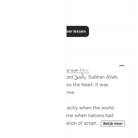
Bekijk meer
5
0
Lees meer lessen
Reflecties
Ilm for Success
24 weken geleden
·
Verwijzen naar
ayah 3:3
When we pause at the word بِالْحَقِّ, Subhan Allah,
something profound strikes the heart: it was
revealed at the Perfect Time.
The Qur’an descended exactly when the world
needed it most. i.e. at a time when nations had
deviated due to the alteration of script...
Bekijk meer
4
1