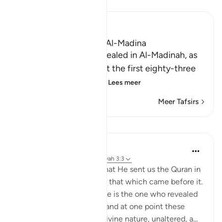
Lees Tafsir
Ibn Kathir (Abridged)
Which was revealed in Al-Madina
Surah Al `Imran was revealed in Al-Madinah, as
evident by the fact that the first eighty-three
Ayat in it relate to the
…
Lees meer
Meer Tafsirs
Lessen
Omar Suleiman
8 jaar geleden
·
Verwijzen naar
ayah 3:3
In this verse, Allah says that He sent us the Quran in
truth and that it confirms that which came before it.
Then Allah tells us that He is the one who revealed
the Torah and the Injeel, and at one point these
books were revealed in divine nature, unaltered, a...