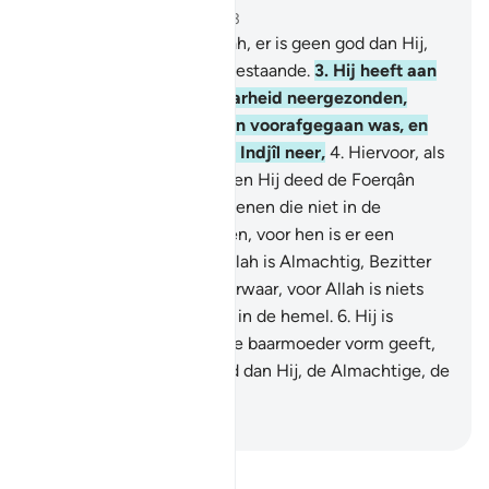
Hoofdstuk 3, Pagina 50, Juz 3
1
.
Alif - Lâm - Mîm.
2
.
Allah, er is geen god dan Hij,
de Levende, de Eeuwig Bestaande.
3
.
Hij heeft aan
jou het Boek met de Waarheid neergezonden,
bevastigend wat daaraan voorafgegaan was, en
Hij zond de Taurât en de Indjîl neer,
4
.
Hiervoor, als
Leiding voor de mensen, en Hij deed de Foerqân
neerdalen. Voorwaar, degenen die niet in de
Tekenen van Allah geloven, voor hen is er een
strenge bestraffing. En Allah is Almachtig, Bezitter
can de Vergelding.
5
.
Voorwaar, voor Allah is niets
verborgen op de aarde of in de hemel.
6
.
Hij is
Degene Die die jullie in de baarmoeder vorm geeft,
hoe Hij wil. Er is geen god dan Hij, de Almachtige, de
Alwaijze.
-
Sofian S. Siregar