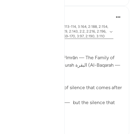
ekaterina myachina
19 weken geleden
·
ayah 2:83, 3:26, 2:4, 3:113-114, 3:164, 2:188, 2:154,
Verwijzen
3:75, 3:130, 2:245, 2:129, 2:143, 2:2, 2:216, 2:196,
naar
2:247, 3:181, 3:3-4, 3:169-170, 3:97, 2:190, 3:110
From Certainty to Clarity
How Surah آل عمران (Āl ʿImrān — The Family of
Imran) completes what Surah البقرة (Al-Baqarah —
The Cow) begins
There is a particular kind of silence that comes after
certainty.
Not the silence of doubt — but the silence that
asks:
N...
Bekijk meer
25
2