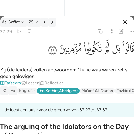
Tafseer: As-Saffat 37:29
As-Saffat
29
Aanmelden
37:29
قالوا بل لم تكونوا مومنين ٢٩
ﱘ
ﱙ
ﱚ
ﱛ
ﱜ
ﱝ
قَالُوا۟ بَل لَّمْ تَكُونُوا۟ مُؤْمِنِينَ ٢٩
Zij (de leiders) zullen antwoorden: "Jullie was waren zelfs
geen gelovigen.
Tafseers
Lessen
Reflecties
English
Ibn Kathir (Abridged)
Ma'arif Al-Qur'an
Tazkirul 
Aa
Je leest een tafsir voor de groep verzen 37:27tot 37:37
The arguing of the Idolators on the Day