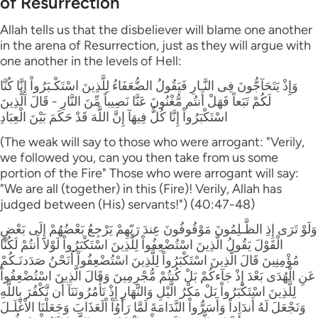
of Resurrection
Allah tells us that the disbeliever will blame one another
in the arena of Resurrection, just as they will argue with
one another in the levels of Hell:
وَإِذْ يَتَحَآجُّونَ فِى النَّـارِ فَيَقُولُ الضُّعَفَاءُ لِلَّذِينَ اسْتَكْـبَرُواْ إِنَّا كُنَّا
لَكُمْ تَبَعاً فَهَلْ أَنتُم مُّغْنُونَ عَنَّا نَصِيباً مِّنَ النَّارِ - قَالَ الَّذِينَ
اسْتَكْبَرُواْ إِنَّا كُلٌّ فِيهَآ إِنَّ اللَّهَ قَدْ حَكَمَ بَيْنَ الْعِبَادِ
(The weak will say to those who were arrogant: "Verily,
we followed you, can you then take from us some
portion of the Fire" Those who were arrogant will say:
"We are all (together) in this (Fire)! Verily, Allah has
judged between (His) servants!") (40:47-48)
وَلَوْ تَرَى إِذِ الظَّـلِمُونَ مَوْقُوفُونَ عِندَ رَبّهِمْ يَرْجِعُ بَعْضُهُمْ إِلَى بَعْضٍ
الْقَوْلَ يَقُولُ الَّذِينَ اسْتُضْعِفُواْ لِلَّذِينَ اسْتَكْبَرُواْ لَوْلاَ أَنتُمْ لَكُنَّا
مُؤْمِنِينَ قَالَ الَّذِينَ اسْتَكْبَرُواْ لِلَّذِينَ اسْتُضْعِفُواْ أَنَحْنُ صَدَدنَـكُمْ
عَنِ الْهُدَى بَعْدَ إِذْ جَآءكُمْ بَلْ كُنتُمْ مُّجْرِمِينَ وَقَالَ الَّذِينَ اسْتُضْعِفُواْ
لِلَّذِينَ اسْتَكْبَرُواْ بَلْ مَكْرُ الَّيْلِ وَالنَّهَارِ إِذْ تَأْمُرُونَنَآ أَن نَّكْفُرَ بِاللَّهِ
وَنَجْعَلَ لَهُ أَندَاداً وَأَسَرُّواْ النَّدَامَةَ لَمَّا رَأَوُاْ اْلَعَذَابَ وَجَعَلْنَا الاْغْلَـلَ