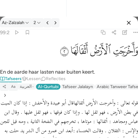
Tafseer: Az-Zalzalah 99:2
Az-Zalzalah
2
Aanmelden
99:2
واخرجت الارض اثقالها ٢
ﱺ
ﱻ
ﱼ
ﱽ
وَأَخْرَجَتِ ٱلْأَرْضُ أَثْقَالَهَا ٢
En de aarde haar lasten naar buiten keert.
Tafseers
Lessen
Reflecties
العربية
Al-Qurtubi
Tafseer Jalalayn
Arabic Tanweer Tafs
Aa
قوله تعالى : وأخرجت الأرض أثقالهاقال أبو عبيدة والأخفش : إذا كان الميت
في بطن الأرض ، فهو ثقل لها . وإذا كان فوقها ، فهو ثقل عليها . وقال ابن
عباس ومجاهد : أثقالها : موتاها ، تخرجهم في النفخة الثانية ، ومنه قيل للجن
والإنس : الثقلان . وقالت الخنساء :أبعد ابن عمرو من آل الشر يد حلت به