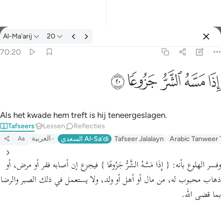
Tafseer: Al-Ma'arij 70:20
Al-Ma'arij
20
Aanmelden
70:20
اذا مسه الشر جزوعا ٢٠
ﱰ
ﱱ
ﱲ
ﱳ
ﱴ
إِذَا مَسَّهُ ٱلشَّرُّ جَزُوعًۭا ٢٠
Als het kwade hem treft is hij teneergeslagen.
Tafseers
Lessen
Reflecties
العربية
السعدي Al-Sa'di
Tafseer Jalalayn
Arabic Tanweer 
Aa
وفسر الهلوع بأنه:
{ إِذَا مَسَّهُ الشَّرُّ جَزُوعًا }
فيجزع إن أصابه فقر أو مرض، أو
ذهاب محبوب له، من مال أو أهل أو ولد، ولا يستعمل في ذلك الصبر والرضا
بما قضى الله.