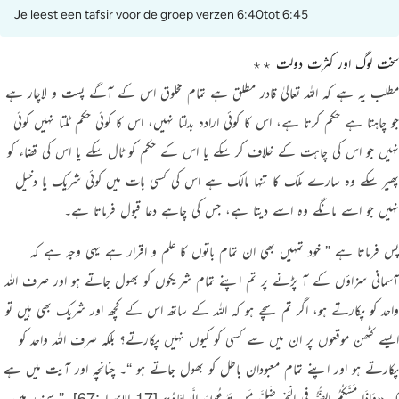
Je leest een tafsir voor de groep verzen 6:40tot 6:45
سخت لوگ اور کثرت دولت ٭٭
مطلب یہ ہے کہ اللہ تعالیٰ قادر مطلق ہے تمام مخلوق اس کے آگے پست و لاچار ہے
جو چاہتا ہے حکم کرتا ہے، اس کا کوئی ارادہ بدلتا نہیں، اس کا کوئی حکم ٹلتا نہیں کوئی
نہیں جو اس کی چاہت کے خلاف کر سکے یا اس کے حکم کو ٹال سکے یا اس کی قضاء کو
پھیر سکے وہ سارے ملک کا تنہا مالک ہے اس کی کسی بات میں کوئی شریک یا دخیل
نہیں جو اسے مانگے وہ اسے دیتا ہے، جس کی چاہے دعا قبول فرماتا ہے۔
پس فرماتا ہے
” خود تمہیں بھی ان تمام باتوں کا علم و اقرار ہے یہی وجہ ہے کہ
آسمانی سزاؤں کے آ پڑنے پر تم اپنے تمام شریکوں کو بھول جاتے ہو اور صرف اللہ
واحد کو پکارتے ہو، اگر تم سچے ہو کہ اللہ کے ساتھ اس کے کچھ اور شریک بھی ہیں تو
ایسے کٹھن موقعوں پر ان میں سے کسی کو کیوں نہیں پکارتے؟ بلکہ صرف اللہ واحد کو
پکارتے ہو اور اپنے تمام معبودان باطل کو بھول جاتے ہو “
۔ چنانچہ اور آیت میں ہے
کہ
«وَإِذَا مَسَّكُمُ الضُّرُّ فِي الْبَحْرِ ضَلَّ مَن تَدْعُونَ إِلَّا إِيَّاهُ»
[17-الإسراء:67]
‏
” سمندر میں