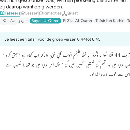
wat hun geschonken was, Wij hen plotseling bestraften en
zij daarop wanhopig werden.
Tafseers
Lessen
Reflecties
Qiraat
اردو
Bayan Ul Quran
Fi Zilal Al-Quran
Tafsir Ibn Kathir
T
Aa
Je leest een tafsir voor de groep verzen 6:44tot 6:45
آیت 44 فَلَمَّا نَسُوْا مَا ذُکِّرُوْا بِہٖ فَتَحْنَا عَلَیْھِمْ اَبْوَابَ کُلِّ شَیْءٍ ط۔کہ اب کھاؤ پیو ‘ عیش کرو ‘
اب دنیا میں ہر قسم کی نعمتیں تمہیں ملیں گی ‘ تاکہ اس دنیا میں جو تمہارا نصیب ہے
اس سے خوب فائدہ اٹھا لو۔