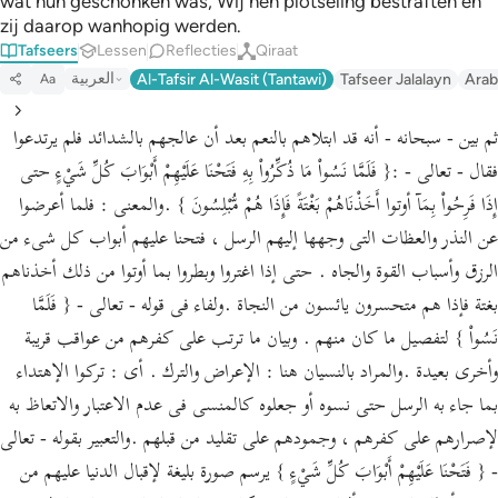
wat hun geschonken was, Wij hen plotseling bestraften en
zij daarop wanhopig werden.
Tafseers
Lessen
Reflecties
Qiraat
العربية
Al-Tafsir Al-Wasit (Tantawi)
Tafseer Jalalayn
Arab
Aa
ثم بين - سبحانه - أنه قد ابتلاهم بالنعم بعد أن عالجهم بالشدائد فلم يرتدعوا
فقال - تعالى - :{ فَلَمَّا نَسُواْ مَا ذُكِّرُواْ بِهِ فَتَحْنَا عَلَيْهِمْ أَبْوَابَ كُلِّ شَيْءٍ حتى
إِذَا فَرِحُواْ بِمَآ أوتوا أَخَذْنَاهُمْ بَغْتَةً فَإِذَا هُمْ مُّبْلِسُونَ } .والمعنى : فلما أعرضوا
عن النذر والعظات التى وجهها إليهم الرسل ، فتحنا عليهم أبواب كل شىء من
الرزق وأسباب القوة والجاه . حتى إذا اغتروا وبطروا بما أوتوا من ذلك أخذناهم
بغتة فإذا هم متحسرون يائسون من النجاة .ولفاء فى قوله - تعالى - { فَلَمَّا
نَسُواْ } لتفصيل ما كان منهم . وبيان ما ترتب على كفرهم من عواقب قريبة
وأخرى بعيدة .والمراد بالنسيان هنا : الإعراض والترك . أى : تركوا الإهتداء
بما جاء به الرسل حتى نسوه أو جعلوه كالمنسى فى عدم الاعتبار والاتعاظ به
لإصرارهم على كفرهم ، وجمودهم على تقليد من قبلهم .والتعبير بقوله - تعالى
- { فَتَحْنَا عَلَيْهِمْ أَبْوَابَ كُلِّ شَيْءٍ } يرسم صورة بليغة لإقبال الدنيا عليهم من