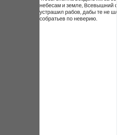
Portu
небесам и земле, Всевышний сообщил
устрашил рабов, дабы те не шли стоп
русск
собратьев по неверию.
Shqip
ภาษา
Türkç
اردو
简体
Melay
Españ
Kiswah
Tiếng 