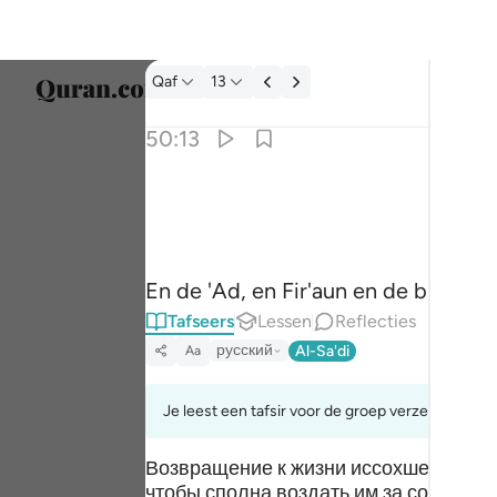
Tafseer: Qaf 50:13
Qaf
13
Taal s
50:13
Englis
وعاد وفرعون واخوان لوط ١٣
العربية
وَعَادٌۭ وَفِرْعَوْنُ وَإِخْوَٰنُ لُوطٍۢ ١٣
বাংলা
En de 'Ad, en Fir'aun en de broeder
ارسی
Tafseers
Lessen
Reflecties
França
русский
Al-Sa'di
Aa
Indon
Je leest een tafsir voor de groep verzen 50:11to
Italia
Возвращение к жизни иссохшей безжиз
Dutch
чтобы сполна воздать им за соверше