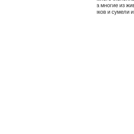
guês
 о мучительной каре, которая поразила многие из ж
ами своих неверующих предшественников и сумели из
ий
ไทย
e
中文
u
ol
ili
Việt