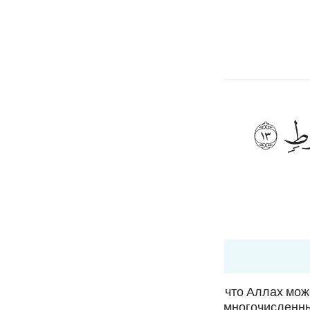
electeren
Aanmelden
h
ﲷ
s van Lôeth.
ف
is
esia
t 50:13
no
ненной земли свидетельствует о том, что Аллах мож
нные ими деяния. После перечисления многочисленн