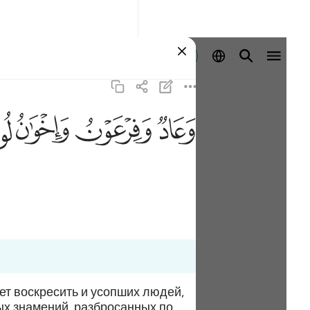
Aanmelden
ﲳ
ﲴ
ﲵ
ﲶ
ет воскресить и усопших людей,
ых знамений, разбросанных по