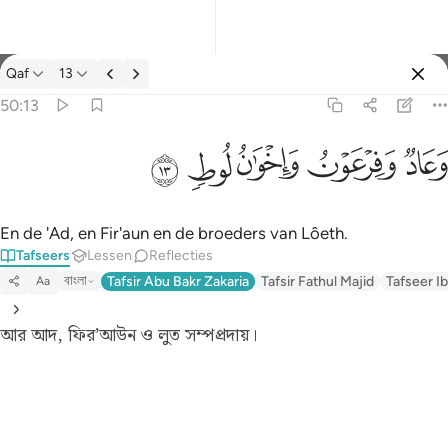
Tafseer: Qaf 50:13
Qaf
13
Aanmelden
50:13
وعاد وفرعون واخوان لوط ١٣
ﲳ
ﲴ
ﲵ
ﲶ
ﲷ
وَعَادٌۭ وَفِرْعَوْنُ وَإِخْوَٰنُ لُوطٍۢ ١٣
En de 'Ad, en Fir'aun en de broeders van Lôeth.
Tafseers
Lessen
Reflecties
বাংলা
Tafsir Abu Bakr Zakaria
Tafsir Fathul Majid
Tafseer Ib
Aa
আর আদ, ফির’আউন ও লুত সম্পপ্ৰদায়।