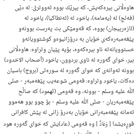
هاوه‌ڵانی بیره‌كه‌یش، كه‌ بیرێك بووه‌ ئه‌ووترێ: له‌ دێى
(فه‌لج) له‌ (یه‌مامه‌)، یاخود له‌ (ئه‌نطاكیا)، یاخود له‌
(ئازه‌ربیجان) بووه‌، كه‌ قه‌ومێكى بت په‌رست بوونه‌و
پێغه‌مبه‌ره‌كه‌ى خۆیان به‌ درۆزانیوه‌و كوشتوویانه‌و
خستوویانه‌ته‌ ناو بیره‌كه‌وه‌، بۆیه‌ پێیان وتراوه‌: هاوه‌ڵانی
بیر، خواى گه‌وره‌ له‌ ناوى بردوون، یاخود (أصحاب الاخدود)
بوونه‌ ئه‌وانه‌ى كه‌ خواى گه‌وره‌ له‌ سوره‌تى (بروج) باسیان
ده‌كات، یاخود وتراوه‌: قه‌ومی شوعه‌یب پێغه‌مبه‌ر -
صلی
الله علیه وسلم
- بوونه‌، وه‌ قه‌ومی (ثهمود) كه‌ صاڵح
پێغه‌مبه‌ریان -
صلی الله علیه وسلم
- بۆ چوو بوو هه‌موو
ئه‌مانه‌ پێغه‌مبه‌رانی خۆیان به‌درۆ زانی له‌ پێش كافرانی
وَعَادٌ
قوڕه‌یشدا [
] وه‌ قه‌ومی (عاد)یش كه‌ خوای گه‌وره‌ هود