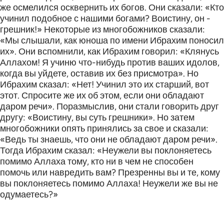
же осмелился осквернить их богов. Они сказали: «Кто
учинил подобное с нашими богами? Воистину, он -
грешник!» Некоторые из многобожников сказали:
«Мы слышали, как юноша по имени Ибрахим поносил
их». Они вспомнили, как Ибрахим говорил: «Клянусь
Аллахом! Я учиню что-нибудь против ваших идолов,
когда вы уйдете, оставив их без присмотра». Но
Ибрахим сказал: «Нет! Учинил это их старший, вот
этот. Спросите же их об этом, если они обладают
даром речи». Поразмыслив, они стали говорить друг
другу: «Воистину, вы суть грешники». Но затем
многобожники опять принялись за свое и сказали:
«Ведь ты знаешь, что они не обладают даром речи».
Тогда Ибрахим сказал: «Неужели вы поклоняетесь
помимо Аллаха тому, кто ни в чем не способен
помочь или навредить вам? Презренны вы и те, кому
вы поклоняетесь помимо Аллаха! Неужели же вы не
одумаетесь?»