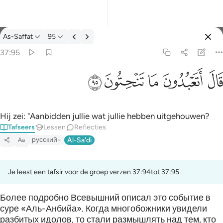
Tafseer: As-Saffat 37:95
As-Saffat
95
Aanmelden
37:95
قال اتعبدون ما تنحتون ٩٥
ﲟ
ﲠ
ﲡ
ﲢ
ﲣ
قَالَ أَتَعْبُدُونَ مَا تَنْحِتُونَ ٩٥
Hij zei: "Aanbidden jullie wat jullie hebben uitgehouwen?
Tafseers
Lessen
Reflecties
русский
Al-Sa'di
Aa
Je leest een tafsir voor de groep verzen 37:94tot 37:95
Более подробно Всевышний описал это событие в
суре «Аль-Анбийа». Когда многобожники увидели
разбитых идолов, то стали размышлять над тем, кто