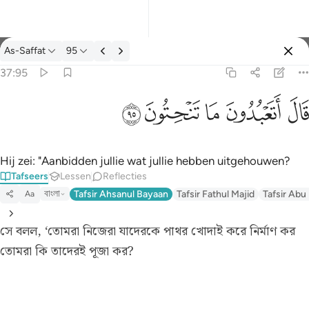
Tafseer: As-Saffat 37:95
As-Saffat
95
Aanmelden
37:95
قال اتعبدون ما تنحتون ٩٥
ﲟ
ﲠ
ﲡ
ﲢ
ﲣ
قَالَ أَتَعْبُدُونَ مَا تَنْحِتُونَ ٩٥
Hij zei: "Aanbidden jullie wat jullie hebben uitgehouwen?
Tafseers
Lessen
Reflecties
বাংলা
Tafsir Ahsanul Bayaan
Tafsir Fathul Majid
Tafsir Abu
Aa
সে বলল, ‘তোমরা নিজেরা যাদেরকে পাথর খোদাই করে নির্মাণ কর
তোমরা কি তাদেরই পূজা কর?