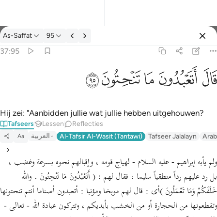
Tafseer: As-Saffat 37:95
As-Saffat
95
Aanmelden
37:95
قال اتعبدون ما تنحتون ٩٥
ﲟ
ﲠ
ﲡ
ﲢ
ﲣ
قَالَ أَتَعْبُدُونَ مَا تَنْحِتُونَ ٩٥
Hij zei: "Aanbidden jullie wat jullie hebben uitgehouwen?
Tafseers
Lessen
Reflecties
العربية
Al-Tafsir Al-Wasit (Tantawi)
Tafseer Jalalayn
Arab
Aa
ولم يأبه إبراهيم - عليه السلام - لهياج قومه ، وإقبالهم نحوه بسرعة وغضب ،
بل رد عليهم رداً منطقياً سليما ، فقال لهم : ( أَتَعْبُدُونَ مَا تَنْحِتُونَ . والله
خَلَقَكُمْ وَمَا تَعْمَلُونَ )أى : قال لهم موبخا ومؤنبا : أتعبدون أصناما أنتم تنحتونها
وتقطعونها من الحجارة أو من الخشب بأيديكم ، وتتركون عبادة الله - تعالى -