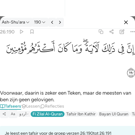
Tafseer: Ash-Shu'ara 26:190
Ash-Shu'ara
190
Aanmelden
26:190
ان في ذالك لاية وما كان اكثرهم مومنين ١٩٠
ﱳ
ﱴ
ﱵ
ﱶﱷ
ﱸ
ﱹ
ﱺ
ﱻ
إِنَّ فِى ذَٰلِكَ لَـَٔايَةًۭ ۖ وَمَا كَانَ أَكْثَرُهُم مُّؤْمِنِينَ ١٩٠
ﱼ
Voorwaar, daarin is zeker een Teken, maar de meesten van
ben zijn geen gelovigen.
Tafseers
Lessen
Reflecties
اردو
Fi Zilal Al-Quran
Tafsir Ibn Kathir
Bayan Ul Quran
T
Aa
Je leest een tafsir voor de groep verzen 26:190tot 26:191