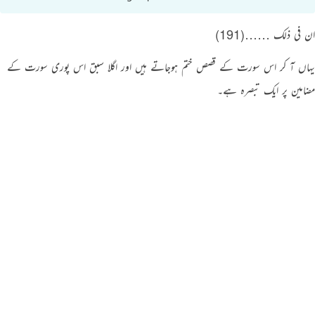
ان فی ذلک ……(191)
یہاں آ کر اس سورت کے قصص ختم ہوجاتے ہیں اور اگلا سبق اس پوری سورت کے
مضامین پر ایک تبصرہ ہے۔