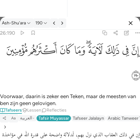
Tafseer: Ash-Shu'ara 26:190
Ash-Shu'ara
190
Aanmelden
26:190
ان في ذالك لاية وما كان اكثرهم مومنين ١٩٠
ﱳ
ﱴ
ﱵ
ﱶﱷ
ﱸ
ﱹ
ﱺ
ﱻ
إِنَّ فِى ذَٰلِكَ لَـَٔايَةًۭ ۖ وَمَا كَانَ أَكْثَرُهُم مُّؤْمِنِينَ ١٩٠
ﱼ
Voorwaar, daarin is zeker een Teken, maar de meesten van
ben zijn geen gelovigen.
Tafseers
Lessen
Reflecties
العربية
Tafsir Muyassar
Tafseer Jalalayn
Arabic Tanweer 
Aa
إن في ذلك العقاب الذي نزل بهم، لَدلالة واضحة على قدرة الله في مؤاخذة