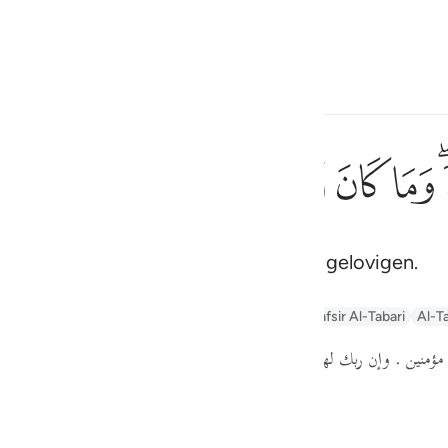
electeren
Aanmelden
h
ﱸ
ﱹ
ﱺ
ﱻ
ﱼ
, maar de meesten van ben zijn geen gelovigen.
ف
is
n
Arabic Tanweer Tafseer
Tafseer Al-Baghawi
Tafsir Al-Tabari
Al-Ta
esia
( ؤمنين . وإن ربك لهو العزيز الرحيم
أي : العزيز في انتقامه من الكافرين ،  .
no