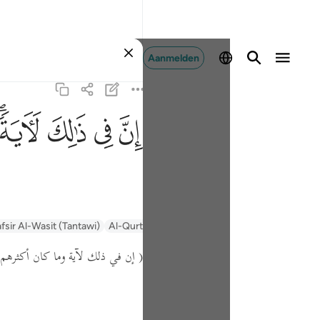
Aanmelden
ﱳ
ﱴ
ﱵ
ﱶﱷ
fsir Al-Wasit (Tantawi)
Al-Qurtubi
Tafsir Muyassar
السعدي Al-Sa'di
إن في ذلك لآية وما كان أكثرهم م )