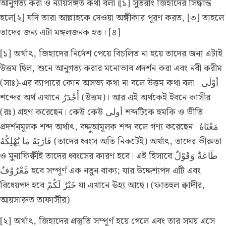
আনুগত্য করা ও ন্যায়সঙ্গত কথা বলা।[১] সুতরাং জিহাদের সিদ্ধান্ত
হলে[২] যদি তারা আল্লাহকে দেওয়া অঙ্গীকার পূরণ করত, [৩] তাহলে
তাদের জন্য এটা মঙ্গলজনক হত। [৪]
[১] অর্থাৎ, জিহাদের নির্দেশ পেয়ে বিচলিত না হয়ে তাদের জন্য এটাই
উত্তম ছিল, শুনে আনুগত্য করার মনোভাব প্রদর্শন করা এবং নবী করীম
(সাঃ)-এর ব্যাপারে কোন অসভ্য কথা না বলে উত্তম কথা বলা। أوْلَى
শব্দের অর্থ এখানে أَجْدَرُ (উত্তম)। আর এই অর্থকেই ইবনে কাসীর
(রঃ) গ্রহণ করেছেন। কেউ কেউ أولى শব্দটিকে হুমকি ও ভীতি
প্রদর্শনমূলক শব্দ অর্থাৎ, বদ্দুআমূলক শব্দ বলে গণ্য করেছেন। مَعْنَاهُ
قَارَبَهُ مَا يُهْلِكُهُ (তাদের ধ্বংস অতি নিকটেই) অর্থাৎ, তাদের ভীরুতা
ও মুনাফিক্বীই তাদের ধ্বংসের কারণ হবে। এই হিসাবে طَاعَةٌ وَقَوْلٌ
مَّعْرُوْفٌ হবে সম্পূর্ণ এক নতুন বাক্য; যার উদ্দেশ্যপদ এটি এবং
বিধেয়পদ হবে خَيْرٌ لَكُمْ যা এখানে ঊহ্য আছে।
(ফাতহুল ক্বাদীর,
আয়সারুত তাফাসীর)
[২] অর্থাৎ, জিহাদের প্রস্তুতি সম্পূর্ণ হয়ে গেলে এবং তার সময় এসে