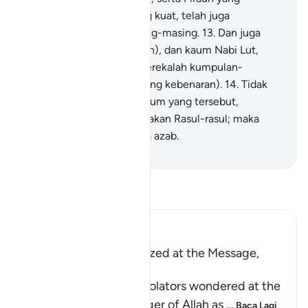
mempunyai kerajaan yang kuat, telah juga
mendustakan Rasul masing-masing.
13
.
Dan juga
Thamud (kaum Nabi Soleh), dan kaum Nabi Lut,
serta penduduk Aikah; merekalah kumpulan-
kumpulan (yang menentang kebenaran).
14
.
Tidak
ada satupun dari kaum-kaum yang tersebut,
melainkan telah mendustakan Rasul-rasul; maka
berhaklah mereka ditimpa azab.
-
Abdullah Muhammad Basmeih
Baca Tafsir
Ibn Kathir (Abridged)
The Idolators were amazed at the Message,
Tawhid and the Qur'an
Allah tells us that the idolators wondered at the
sending of the Messenger of Allah as
…
Baca Lagi