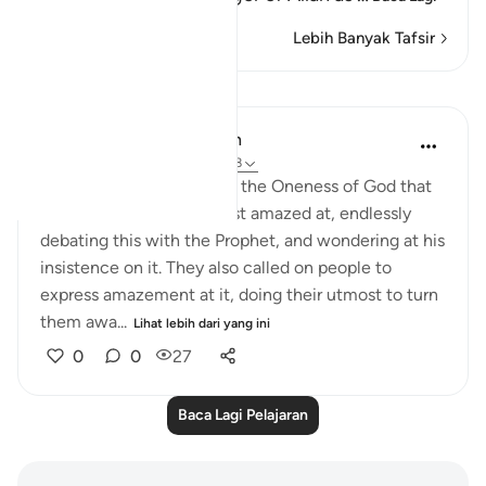
Lebih Banyak Tafsir
Pelajaran
In the Shade of the Quran
32 minggu lalu
·
Rujukan
ayat 38:8
Yet this is the truth about the Oneness of God that
the unbelievers were most amazed at, endlessly
debating this with the Prophet, and wondering at his
insistence on it. They also called on people to
express amazement at it, doing their utmost to turn
them awa...
Lihat lebih dari yang ini
0
0
27
Baca Lagi Pelajaran