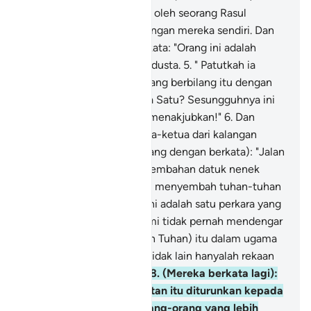
bahawa mereka didatangi oleh seorang Rasul
pemberi amaran, dari kalangan mereka sendiri. Dan
mereka yang kafir itu berkata: "Orang ini adalah
seorang ahli sihir, lagi pendusta.
5
.
" Patutkah ia
menafikan tuhan-tuhan yang berbilang itu dengan
mengatakan: Tuhan hanya Satu? Sesungguhnya ini
adalah satu perkara yang menakjubkan!"
6
.
Dan
(ketika itu) keluarlah ketua-ketua dari kalangan
mereka (memberi peransang dengan berkata): "Jalan
terus (menurut cara penyembahan datuk nenek
kamu) dan tetap tekunlah menyembah tuhan-tuhan
kamu. Sebenarnya sikap ini adalah satu perkara yang
amat dikehendaki.
7
.
" Kami tidak pernah mendengar
tentang (soal mengesakan Tuhan) itu dalam ugama
yang terakhir; perkara ini tidak lain hanyalah rekaan
dan dusta semata-mata".
8
.
(Mereka berkata lagi):
Patutkah wahyu peringatan itu diturunkan kepada
Muhammad (padahal orang-orang yang lebih