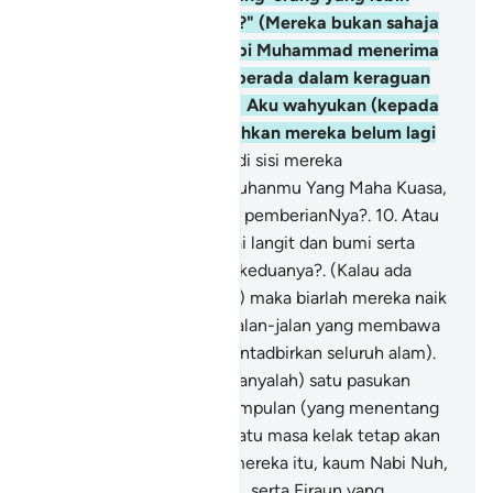
layak ada) di antara kita?" (Mereka bukan sahaja
ingkarkan kelayakan Nabi Muhammad menerima
wahyu) bahkan mereka berada dalam keraguan
tentang peringatan yang Aku wahyukan (kepada
Nabi Muhammad) itu, bahkan mereka belum lagi
merasai azab.
9
.
Adakah di sisi mereka
perbendaharaan rahmat Tuhanmu Yang Maha Kuasa,
lagi Yang Maha Melimpah pemberianNya?.
10
.
Atau
adakah mereka menguasai langit dan bumi serta
segala yang ada di antara keduanya?. (Kalau ada
kekuasaan yang demikian) maka biarlah mereka naik
mendaki langit menurut jalan-jalan yang membawa
mereka ke situ (untuk mentadbirkan seluruh alam).
11
.
(Sebenarnya mereka hanyalah) satu pasukan
tentera dari kumpulan-kumpulan (yang menentang
kebenaran), yang pada suatu masa kelak tetap akan
dikalahkan.
12
.
Sebelum mereka itu, kaum Nabi Nuh,
dan Aad (kaum Nabi Hud), serta Firaun yang