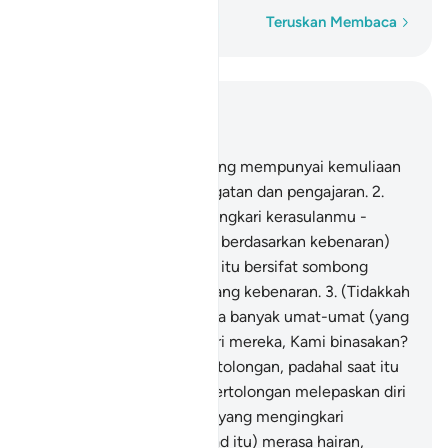
Perkataan demi perkataan
Teruskan Membaca
Baca dalam Konteks
Bab 38, Halaman 453, Juz 23
1
.
Saad; demi Al-Quran yang mempunyai kemuliaan
serta mengandungi peringatan dan pengajaran.
2
.
(Orang-orang yang mengingkari kerasulanmu -
wahai Muhammad - tidak berdasarkan kebenaran)
bahkan mereka yang kafir itu bersifat sombong
angkuh dan suka menentang kebenaran.
3
.
(Tidakkah
mereka menyedari) berapa banyak umat-umat (yang
ingkar) yang terdahulu dari mereka, Kami binasakan?
Lalu mereka meminta pertolongan, padahal saat itu
bukanlah saat meminta pertolongan melepaskan diri
dari azab.
4
.
Dan mereka (yang mengingkari
kerasulan Nabi Muhammad itu) merasa hairan,