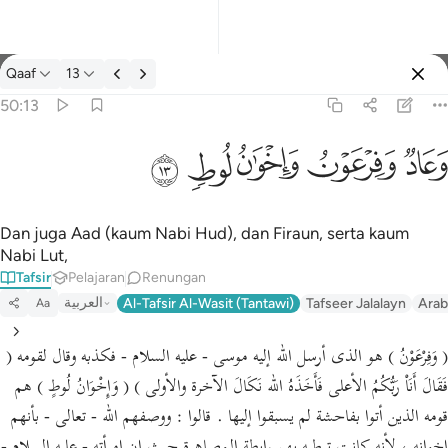
Tafsir: Qaaf 50:13
Qaaf
13
Log masuk
50:13
وعاد وفرعون واخوان لوط ١٣
ﲳ
ﲴ
ﲵ
ﲶ
ﲷ
وَعَادٌۭ وَفِرْعَوْنُ وَإِخْوَٰنُ لُوطٍۢ ١٣
Dan juga Aad (kaum Nabi Hud), dan Firaun, serta kaum
Nabi Lut,
Tafsir
Pelajaran
Renungan
العربية
Al-Tafsir Al-Wasit (Tantawi)
Tafseer Jalalayn
Arab
Aa
( وَفِرْعَوْنُ ) هو الذى أرسل الله إليه موسى - عليه السلام - فكذبه وقال لقومه (
فَقَالَ أَنَاْ رَبُّكُمُ الأعلى فَأَخَذَهُ الله نَكَالَ الآخرة والأولى ) ( وَإِخْوَانُ لُوطٍ ) هم
قومه الذين أتوا بفاحشة لم يسبقوا إليها . قالوا : ووصفهم الله - تعالى - بأنهم