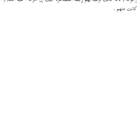
إخوانه ، لأنه كانت ترطبه بهم رابطة المصاهرة حيث إن امرأته - عليه السلام -
كانت منهم .