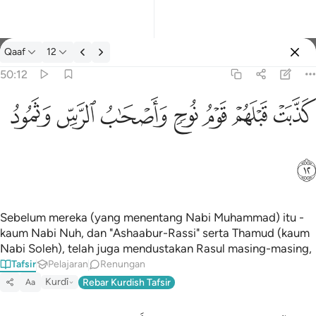
Tafsir: Qaaf 50:12
Qaaf
12
Log masuk
50:12
كذبت قبلهم قوم نوح واصحاب الرس وثمود ١٢
ﲫ
ﲬ
ﲭ
ﲮ
ﲯ
ﲰ
ﲱ
كَذَّبَتْ قَبْلَهُمْ قَوْمُ نُوحٍۢ وَأَصْحَـٰبُ ٱلرَّسِّ وَثَمُودُ ١٢
ﲲ
Sebelum mereka (yang menentang Nabi Muhammad) itu -
kaum Nabi Nuh, dan "Ashaabur-Rassi" serta Thamud (kaum
Nabi Soleh), telah juga mendustakan Rasul masing-masing,
Tafsir
Pelajaran
Renungan
Kurdî
Rebar Kurdish Tafsir
Aa