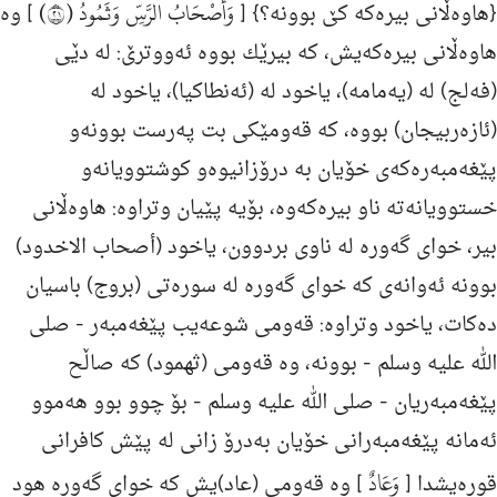
وَأَصْحَابُ الرَّسِّ وَثَمُودُ (١٢)
{هاوەڵانی بیرەكە كێ‌ بوونە؟} [
] وه‌
هاوه‌ڵانی بیره‌كه‌یش، كه‌ بیرێك بووه‌ ئه‌ووترێ: له‌ دێى
(فه‌لج) له‌ (یه‌مامه‌)، یاخود له‌ (ئه‌نطاكیا)، یاخود له‌
(ئازه‌ربیجان) بووه‌، كه‌ قه‌ومێكى بت په‌رست بوونه‌و
پێغه‌مبه‌ره‌كه‌ى خۆیان به‌ درۆزانیوه‌و كوشتوویانه‌و
خستوویانه‌ته‌ ناو بیره‌كه‌وه‌، بۆیه‌ پێیان وتراوه‌: هاوه‌ڵانی
بیر، خواى گه‌وره‌ له‌ ناوى بردوون، یاخود (أصحاب الاخدود)
بوونه‌ ئه‌وانه‌ى كه‌ خواى گه‌وره‌ له‌ سوره‌تى (بروج) باسیان
ده‌كات، یاخود وتراوه‌: قه‌ومی شوعه‌یب پێغه‌مبه‌ر -
صلی
الله علیه وسلم
- بوونه‌، وه‌ قه‌ومی (ثهمود) كه‌ صاڵح
پێغه‌مبه‌ریان -
صلی الله علیه وسلم
- بۆ چوو بوو هه‌موو
ئه‌مانه‌ پێغه‌مبه‌رانی خۆیان به‌درۆ زانی له‌ پێش كافرانی
وَعَادٌ
قوڕه‌یشدا [
] وه‌ قه‌ومی (عاد)یش كه‌ خوای گه‌وره‌ هود