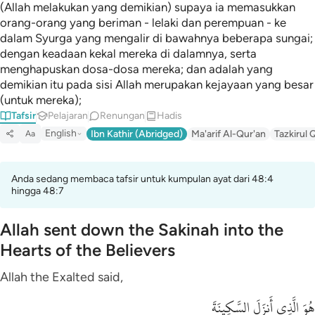
(Allah melakukan yang demikian) supaya ia memasukkan
orang-orang yang beriman - lelaki dan perempuan - ke
dalam Syurga yang mengalir di bawahnya beberapa sungai;
dengan keadaan kekal mereka di dalamnya, serta
menghapuskan dosa-dosa mereka; dan adalah yang
demikian itu pada sisi Allah merupakan kejayaan yang besar
(untuk mereka);
Tafsir
Pelajaran
Renungan
Hadis
English
Ibn Kathir (Abridged)
Ma'arif Al-Qur'an
Tazkirul 
Aa
Anda sedang membaca tafsir untuk kumpulan ayat dari 48:4
hingga 48:7
Allah sent down the Sakinah into the
Hearts of the Believers
Allah the Exalted said,
هُوَ الَّذِى أَنزَلَ السَّكِينَةَ