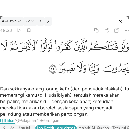
Tafsir: Al-Fat-h 48:22
Al-Fat-h
22
Log masuk
48:22
ولو قاتلكم الذين كفروا لولوا الادبار ثم لا يجدون وليا ولا نصيرا ٢٢
ﲿ
ﳀ
ﳁ
ﳂ
ﳃ
ﳄ
ﳅ
ﳆ
كُمُ ٱلَّذِينَ كَفَرُوا۟ لَوَلَّوُا۟ ٱلْأَدْبَـٰرَ ثُمَّ لَا يَجِدُونَ وَلِيًّۭا وَلَا نَصِيرًۭا ٢٢
ﳇ
ﳈ
ﳉ
ﳊ
ﳋ
Dan sekiranya orang-orang kafir (dari penduduk Makkah) itu
memerangi kamu (di Hudaibiyah), tentulah mereka akan
berpaling melarikan diri dengan kekalahan; kemudian
mereka tidak akan beroleh sesiapapun yang menjadi
pelindung atau memberikan pertolongan.
Tafsir
Pelajaran
Renungan
English
Ibn Kathir (Abridged)
Ma'arif Al-Qur'an
Tazkirul 
Aa