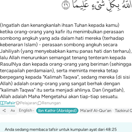
ﲛ
ﲜ
ﲝ
ﲞ
ﲟ
(Ingatlah dan kenangkanlah ihsan Tuhan kepada kamu)
ketika orang-orang yang kafir itu menimbulkan perasaan
sombong angkuh yang ada dalam hati mereka (terhadap
kebenaran Islam) - perasaan sombong angkuh secara
Jahiliyah (yang menyebabkan kamu panas hati dan terharu),
lalu Allah menurunkan semangat tenang tenteram kepada
RasulNya dan kepada orang-orang yang beriman (sehingga
tercapailah perdamaian), serta meminta mereka tetap
berpegang kepada "Kalimah Taqwa", sedang mereka (di sisi
Allah) adalah orang-orang yang sangat berhak dengan
"kalimah Taqwa" itu serta menjadi ahlinya. Dan (ingatlah),
Allah adalah Maha Mengetahui akan tiap-tiap sesuatu.
Tafsir
Pelajaran
Renungan
English
Ibn Kathir (Abridged)
Ma'arif Al-Qur'an
Tazkirul 
Aa
Anda sedang membaca tafsir untuk kumpulan ayat dari 48:25