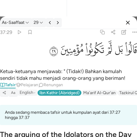
Tafsir: As-Saaffaat 37:29
As-Saaffaat
29
Log masuk
37:29
قالوا بل لم تكونوا مومنين ٢٩
ﱘ
ﱙ
ﱚ
ﱛ
ﱜ
ﱝ
قَالُوا۟ بَل لَّمْ تَكُونُوا۟ مُؤْمِنِينَ ٢٩
Ketua-ketuanya menjawab: " (Tidak!) Bahkan kamulah
sendiri tidak mahu menjadi orang-orang yang beriman!
Tafsir
Pelajaran
Renungan
English
Ibn Kathir (Abridged)
Ma'arif Al-Qur'an
Tazkirul 
Aa
Anda sedang membaca tafsir untuk kumpulan ayat dari 37:27
hingga 37:37
The arguing of the Idolators on the Day