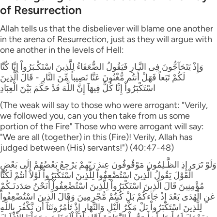
of Resurrection
Allah tells us that the disbeliever will blame one another
in the arena of Resurrection, just as they will argue with
one another in the levels of Hell:
وَإِذْ يَتَحَآجُّونَ فِى النَّـارِ فَيَقُولُ الضُّعَفَاءُ لِلَّذِينَ اسْتَكْـبَرُواْ إِنَّا كُنَّا
لَكُمْ تَبَعاً فَهَلْ أَنتُم مُّغْنُونَ عَنَّا نَصِيباً مِّنَ النَّارِ - قَالَ الَّذِينَ
اسْتَكْبَرُواْ إِنَّا كُلٌّ فِيهَآ إِنَّ اللَّهَ قَدْ حَكَمَ بَيْنَ الْعِبَادِ
(The weak will say to those who were arrogant: "Verily,
we followed you, can you then take from us some
portion of the Fire" Those who were arrogant will say:
"We are all (together) in this (Fire)! Verily, Allah has
judged between (His) servants!") (40:47-48)
وَلَوْ تَرَى إِذِ الظَّـلِمُونَ مَوْقُوفُونَ عِندَ رَبّهِمْ يَرْجِعُ بَعْضُهُمْ إِلَى بَعْضٍ
الْقَوْلَ يَقُولُ الَّذِينَ اسْتُضْعِفُواْ لِلَّذِينَ اسْتَكْبَرُواْ لَوْلاَ أَنتُمْ لَكُنَّا
مُؤْمِنِينَ قَالَ الَّذِينَ اسْتَكْبَرُواْ لِلَّذِينَ اسْتُضْعِفُواْ أَنَحْنُ صَدَدنَـكُمْ
عَنِ الْهُدَى بَعْدَ إِذْ جَآءكُمْ بَلْ كُنتُمْ مُّجْرِمِينَ وَقَالَ الَّذِينَ اسْتُضْعِفُواْ
لِلَّذِينَ اسْتَكْبَرُواْ بَلْ مَكْرُ الَّيْلِ وَالنَّهَارِ إِذْ تَأْمُرُونَنَآ أَن نَّكْفُرَ بِاللَّهِ