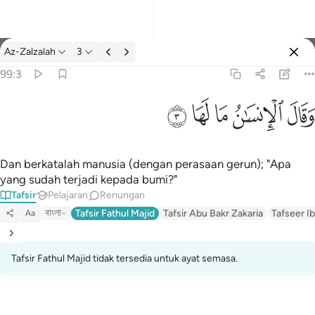
Tafsir: Az-Zalzalah 99:3
Az-Zalzalah
3
Log masuk
99:3
وقال الانسان ما لها ٣
ﱾ
ﱿ
ﲀ
ﲁ
ﲂ
وَقَالَ ٱلْإِنسَـٰنُ مَا لَهَا ٣
Dan berkatalah manusia (dengan perasaan gerun); "Apa
yang sudah terjadi kepada bumi?"
Tafsir
Pelajaran
Renungan
বাংলা
Tafsir Fathul Majid
Tafsir Abu Bakr Zakaria
Tafseer Ib
Aa
Tafsir Fathul Majid tidak tersedia untuk ayat semasa.