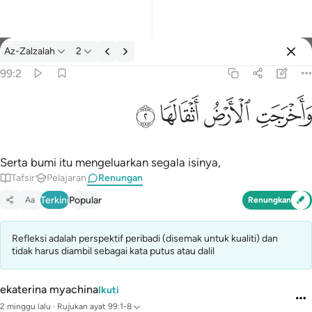
Renungan: Az-Zalzalah 99:2
Az-Zalzalah
2
Log masuk
99:2
واخرجت الارض اثقالها ٢
ﱺ
ﱻ
ﱼ
ﱽ
وَأَخْرَجَتِ ٱلْأَرْضُ أَثْقَالَهَا ٢
Serta bumi itu mengeluarkan segala isinya,
Tafsir
Pelajaran
Renungan
Terkini
Popular
Aa
Renungkan
Refleksi adalah perspektif peribadi (disemak untuk kualiti) dan
tidak harus diambil sebagai kata putus atau dalil
ekaterina myachina
Ikuti
2 minggu lalu
·
Rujukan
ayat 99:1-8