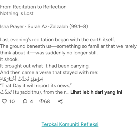
From Recitation to Reflection
Nothing Is Lost
Isha Prayer · Surah Az-Zalzalah (99:1–8)
Last evening’s recitation began with the earth itself.
The ground beneath us—something so familiar that we rarely
think about it—was suddenly no longer still.
It shook.
It brought out what it had been carrying.
And then came a verse that stayed with me:
﴿يَوْمَئِذٍ تُحَدِّثُ أَخْبَارَهَا﴾
“That Day it will report its news.”
تُحَدِّثُ (tuḥaddithu), from the r...
Lihat lebih dari yang ini
10
4
68
Terokai Komuniti Refleksi