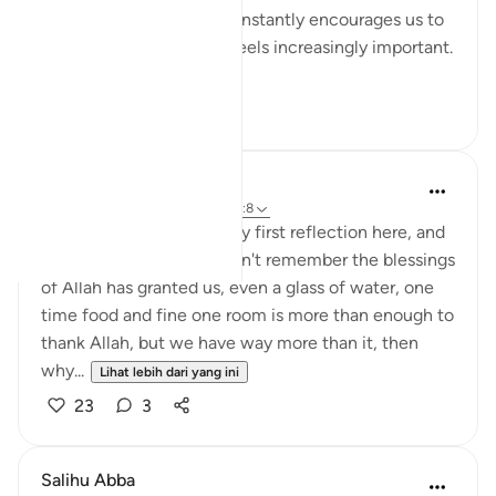
Living in a culture that constantly encourages us to
buy more, this question feels increasingly important.
...
Lihat lebih dari yang ini
16
1
Eman Fatima
34 minggu lalu
·
Rujukan
ayat 102:8
Assalam o Alaikum! It's my first reflection here, and
I'm happy to share, we don't remember the blessings
of Allah has granted us, even a glass of water, one
time food and fine one room is more than enough to
thank Allah, but we have way more than it, then
why...
Lihat lebih dari yang ini
23
3
Salihu Abba