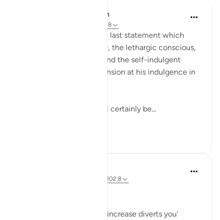
In the Shade of the Quran
31 minggu lalu
·
Rujukan
ayat 102:8
Finally, the surah puts the last statement which
makes the drunkard sober, the lethargic conscious,
the confused attentive, and the self-indulgent
tremble and feel apprehension at his indulgence in
comfort and pleasure:
"Then on that day you will certainly be...
Lihat lebih dari yang ini
1
0
Hammad Fahim
3 tahun lalu
·
Rujukan
ayat 102:1, 102:8
Greed
'Competition in [worldly] increase diverts you'