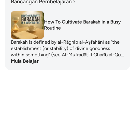
Rancangan Pembelajaran
How To Cultivate Barakah in a Busy
Routine
Barakah is defined by al-Rāghib al-Aṣfahānī as “the
establishment (or stability) of divine goodness
within something” (see Al-Mufradāt fī Gharīb al-Qu…
Mula Belajar
Notes
placeholders
close