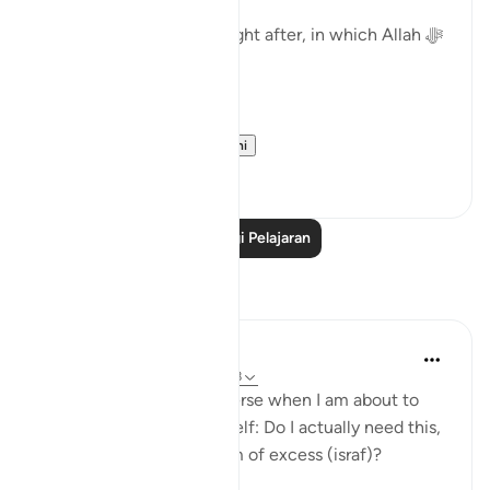
Surat Al-Asr, comes straight after, in which Allah ﷻ
begins by saying:
( وَالعَصْر )
'I swe...
Lihat lebih dari yang ini
40
2
Baca Lagi Pelajaran
Refleksi
Binte Khan
7 minggu lalu
·
Rujukan
ayat 102:8
I often think about this verse when I am about to
buy something. I ask myself: Do I actually need this,
or is this just another form of excess (israf)?