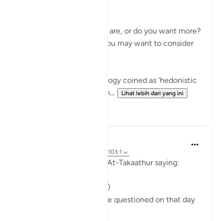
(102:1)
Are you happy where you are, or do you want more?
Before you answer this, you may want to consider
the following.
There is a term in psychology coined as ‘hedonistic
habituation’. The idea is th...
Lihat lebih dari yang ini
50
13
Abu Bakr Zoud
4 tahun lalu
·
Rujukan
ayat 102:8, 103:1
Allah ﷻ concludes Surat At-Takaathur saying:
( ثُمَّ لَتُسْأَلُنَّ يَومَئِذٍ عَن النَّعِيم)
'Then, certainly you will be questioned on that day
about the blessings.'