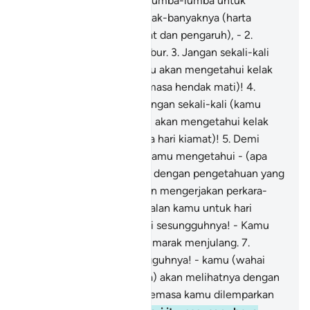
bakti) oleh perbuatan berlumba-lumba untuk
mendapat dengan sebanyak-banyaknya (harta
benda, anak-pinak pangkat dan pengaruh), -
2
.
Sehingga kamu masuk kubur.
3
.
Jangan sekali-kali
(bersikap demikian)! Kamu akan mengetahui kelak
(akibatnya yang buruk semasa hendak mati)!
4
.
Sekali lagi (diingatkan): jangan sekali-kali (kamu
bersikap demikian)! Kamu akan mengetahui kelak
akibatnya yang buruk pada hari kiamat)!
5
.
Demi
sesungguhnya! Kalaulah kamu mengetahui - (apa
yang kamu akan hadapi) - dengan pengetahuan yang
yakin, (tentulah kamu akan mengerjakan perkara-
perkara yang menjadi bekalan kamu untuk hari
akhirat).
6
.
(Ingatlah) demi sesungguhnya! - Kamu
akan melihat neraka yang marak menjulang.
7
.
Selepas itu - demi sesungguhnya! - kamu (wahai
orang-orang yang derhaka) akan melihatnya dengan
penglihatan yang yakin (semasa kamu dilemparkan