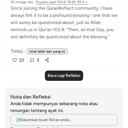
36 minggu lalu
·
Rujukan
ayat 102:8, 18:49, 99:4
Since joining the QuranReflect community, I have
always felt it to be a profound blessing ! one that we
will surely be questioned about, just as Allah
reminds us in Qur’an 102:8: “Then, on that Day, you
will definitely be questioned about the blessing.”
Today...
Lihat lebih dari yang ini
22
3
Baca Lagi Refleksi
Nota dan Refleksi
Anda tidak mempunyai sebarang nota atau
renungan tentang ayat ini.
Rakamkan buah fikiran anda…