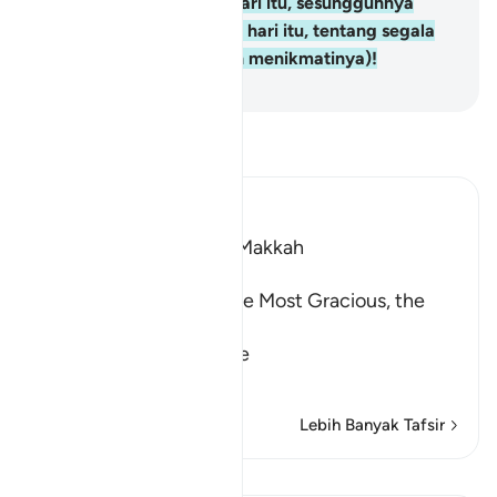
ke dalamnya)!
8
.
Selain dari itu, sesungguhnya
kamu akan ditanya pada hari itu, tentang segala
nikmat (yang kamu telah menikmatinya)!
-
Abdullah Muhammad Basmeih
Baca Tafsir
Ibn Kathir (Abridged)
Which was revealed in Makkah
بِسْمِ اللَّهِ الرَّحْمَـنِ الرَّحِيمِ
In the Name of Allah, the Most Gracious, the
Most Merciful.
The Result of Loving the
…
Baca Lagi
Lebih Banyak Tafsir
Pelajaran