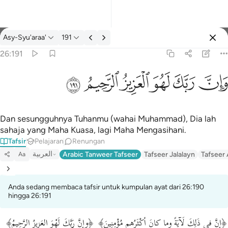
Tafsir: Asy-Syu'araa' 26:191
Asy-Syu'araa'
191
Log masuk
26:191
وان ربك لهو العزيز الرحيم ١٩١
ﱽ
ﱾ
ﱿ
ﲀ
ﲁ
ﲂ
وَإِنَّ رَبَّكَ لَهُوَ ٱلْعَزِيزُ ٱلرَّحِيمُ ١٩١
Dan sesungguhnya Tuhanmu (wahai Muhammad), Dia lah
sahaja yang Maha Kuasa, lagi Maha Mengasihani.
Tafsir
Pelajaran
Renungan
العربية
Arabic Tanweer Tafseer
Tafseer Jalalayn
Tafseer
Aa
Anda sedang membaca tafsir untuk kumpulan ayat dari 26:190
hingga 26:191
﴿إنَّ في ذَلِكَ لَآيَةً وما كانَ أكْثَرُهم مُؤْمِنِينَ﴾ ﴿وإنَّ رَبَّكَ لَهْوَ العَزِيزُ الرَّحِيمُ﴾