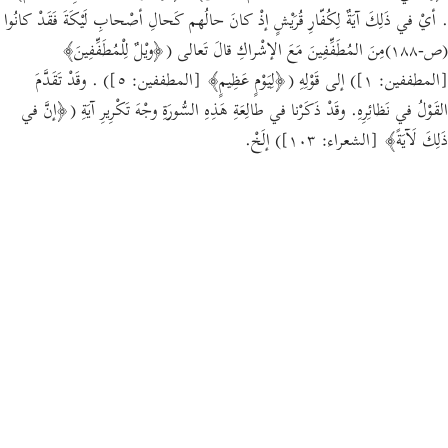
. أيْ في ذَلِكَ آيَةٌ لِكُفّارِ قُرَيْشٍ إذْ كانَ حالُهم كَحالِ أصْحابِ لَيْكَةَ فَقَدْ كانُوا
(ص-١٨٨)مِنَ المُطَفِّفِينَ مَعَ الإشْراكِ قالَ تَعالى (﴿ويْلٌ لِلْمُطَفِّفِينَ﴾
[المطففين: ١]) إلى قَوْلِهِ (﴿لِيَوْمٍ عَظِيمٍ﴾ [المطففين: ٥]) . وقَدْ تَقَدَّمَ
القَوْلُ في نَظائِرِهِ. وقَدْ ذَكَرْنا في طالِعَةِ هَذِهِ السُّورَةِ وجْهَ تَكْرِيرِ آيَةِ (﴿إنَّ في
ذَلِكَ لَآيَةً﴾ [الشعراء: ١٠٣]) إلَخْ.