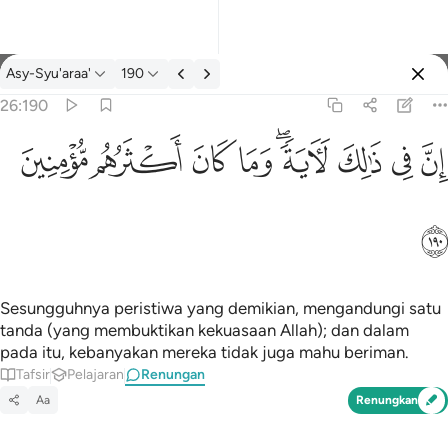
Renungan: Asy-Syu'araa' 26:190
Asy-Syu'araa'
190
Log masuk
26:190
ان في ذالك لاية وما كان اكثرهم مومنين ١٩٠
ﱳ
ﱴ
ﱵ
ﱶﱷ
ﱸ
ﱹ
ﱺ
ﱻ
إِنَّ فِى ذَٰلِكَ لَـَٔايَةًۭ ۖ وَمَا كَانَ أَكْثَرُهُم مُّؤْمِنِينَ ١٩٠
ﱼ
Sesungguhnya peristiwa yang demikian, mengandungi satu
tanda (yang membuktikan kekuasaan Allah); dan dalam
pada itu, kebanyakan mereka tidak juga mahu beriman.
Tafsir
Pelajaran
Renungan
Aa
Renungkan